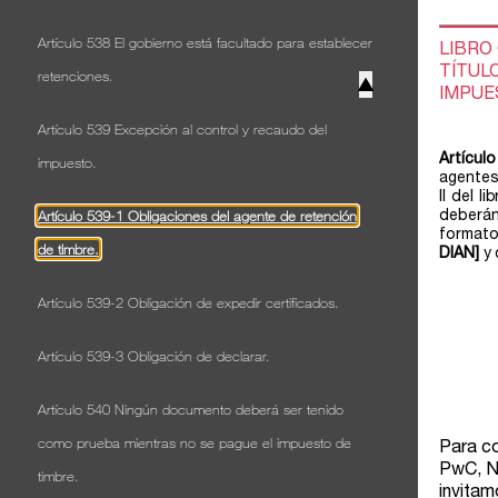
Artículo 538 El gobierno está facultado para establecer
retenciones.
▲
Artículo 539 Excepción al control y recaudo del
impuesto.
Artículo 539-1 Obligaciones del agente de retención
de timbre.
Artículo 539-2 Obligación de expedir certificados.
Artículo 539-3 Obligación de declarar.
Artículo 540 Ningún documento deberá ser tenido
como prueba mientras no se pague el impuesto de
timbre.