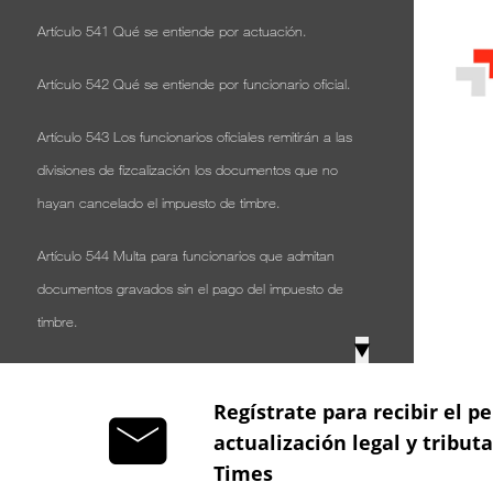
Artículo 541 Qué se entiende por actuación.
Artículo 542 Qué se entiende por funcionario oficial.
Artículo 543 Los funcionarios oficiales remitirán a las
divisiones de fizcalización los documentos que no
hayan cancelado el impuesto de timbre.
Artículo 544 Multa para funcionarios que admitan
documentos gravados sin el pago del impuesto de
timbre.
▼
Artículo 545 Multa para quien impida y obstaculice el
control del impuesto de timbre.
Regístrate para recibir el pe
actualización legal y tribut
Artículo 546 Sanción a las autoridades por no prestar
Times