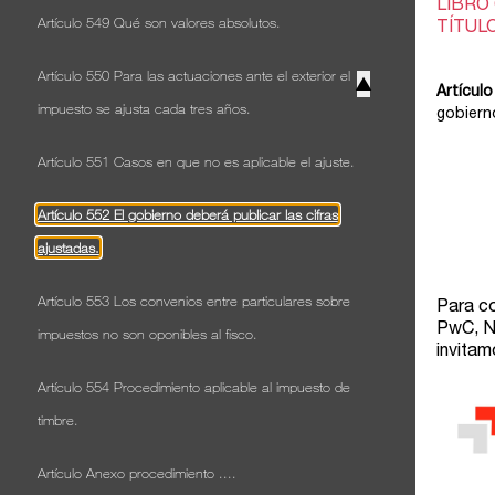
Artículo 549 Qué son valores absolutos.
Artículo 550 Para las actuaciones ante el exterior el
▲
impuesto se ajusta cada tres años.
Artículo 551 Casos en que no es aplicable el ajuste.
Artículo 552 El gobierno deberá publicar las cifras
ajustadas.
Artículo 553 Los convenios entre particulares sobre
impuestos no son oponibles al fisco.
Artículo 554 Procedimiento aplicable al impuesto de
timbre.
Artículo Anexo procedimiento ....