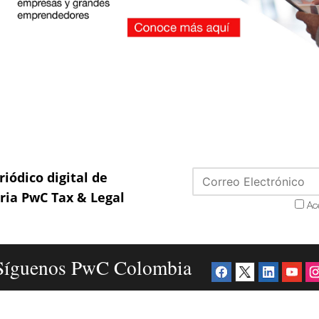
riódico digital de
aria PwC Tax & Legal
Ac
Síguenos PwC Colombia