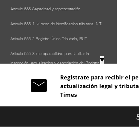
Artículo 555 Capacidad y representación.
Artículo 555-1 Número de identificación tributaria, NIT.
Artículo 555-2 Registro Único Tributario, RUT.
Artículo 555-3 Interoperabilidad para facilitar la
▼
inscripción, actualización y cancelación del Registro
Único Tributario - RUT.
Regístrate para recibir el pe
actualización legal y tribut
Artículo 556 Representación de las personas jurídicas.
Times
Artículo 557 Agencia oficiosa.
Artículo 558 Equivalencia del término contribuyente o
responsable.