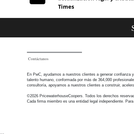
Times
formales.
Artículo 574 Clases de declaraciones.
Artículo 574-1 Anexo de otras deducciones a la
declaración del impuesto sobre la renta y
complementarios.
Contáctanos
Artículo 575 Las declaraciones deben coincidir con el
En PwC, ayudamos a nuestros clientes a generar confianza y r
período fiscal.
talento humano, conformada por más de 364,000 profesionales e
consultoría, apoyamos a nuestros clientes a construir, ace
Artículo 576 Obligados a declarar por contribuyentes
©2026 PricewaterhouseCoopers. Todos los derechos reservado
sin residencia en el país.
Cada firma miembro es una entidad legal independiente. Para
Artículo 577 Aproximación de los valores de las
declaraciones tributarias.
--