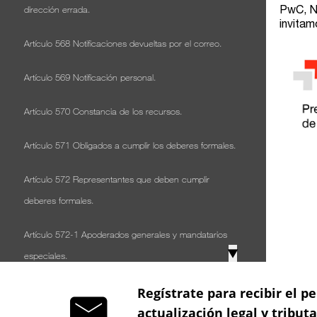
dirección errada.
Artículo 568 Notificaciones devueltas por el correo.
Artículo 569 Notificación personal.
Artículo 570 Constancia de los recursos.
Artículo 571 Obligados a cumplir los deberes formales.
Artículo 572 Representantes que deben cumplir
deberes formales.
Artículo 572-1 Apoderados generales y mandatarios
▼
especiales.
Artículo 573 Responsabilidad subsidiaria de los
Regístrate para recibir el pe
actualización legal y tribut
representantes por incumplimiento de deberes