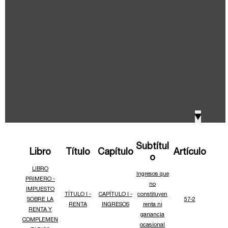
IVA, Impuesto nacional al consumo GMF y otros
2018
tributos
Boletines /Newsletter /信息推送
2017
Especiales Reforma Tributaria
2016
Doing Business in Colombia
▼