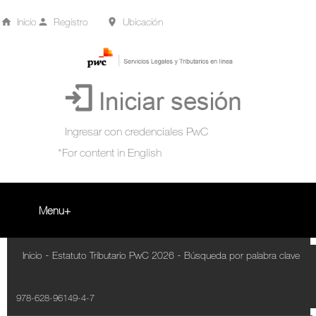
Inicio
Registro
Ubicación
Menu
Inicio
-
-
Inicio
Estatuto Tributario PwC 2026
Búsqueda por palabra clave
+
Acompañamiento Tributario Virtual
978-628-96149-4-7
¿Qué es?