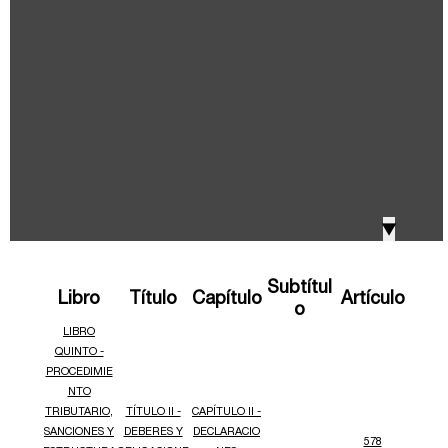
IVA, Impuesto nacional al consumo GMF y otros
2018
tributos
Boletines /Newsletter /信息推送
2017
Especiales Reforma Tributaria
2016
Doing Business in Colombia
▼