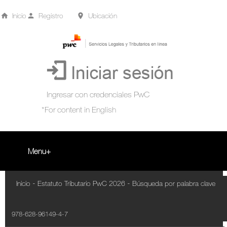
Inicio
Registro
Ubicación
Menu
Inicio
-
-
Inicio
Estatuto Tributario PwC 2026
Búsqueda por palabra clave
+
Acompañamiento Tributario Virtual
978-628-96149-4-7
¿Qué es?