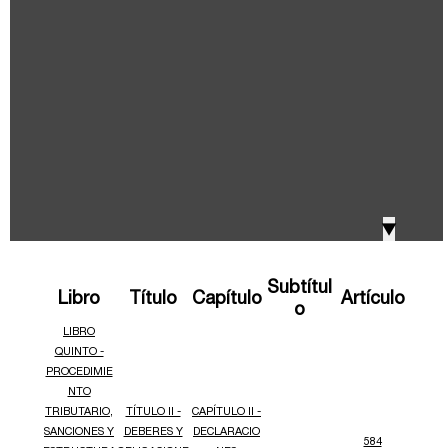
IVA, Impuesto nacional al consumo GMF y otros
2018
tributos
Boletines /Newsletter /信息推送
2017
Especiales Reforma Tributaria
2016
Doing Business in Colombia
▼