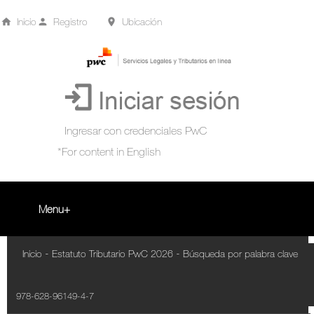
Inicio
Registro
Ubicación
Menu
Inicio
-
-
Inicio
Estatuto Tributario PwC 2026
Búsqueda por palabra clave
+
Acompañamiento Tributario Virtual
978-628-96149-4-7
¿Qué es?