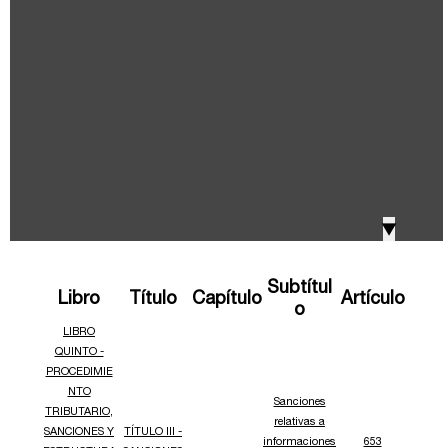
IVA, Impuesto nacional al consumo GMF y otros
2018
tributos
Boletines /Newsletter /信息推送
2017
Especiales Reforma Tributaria
2016
Doing Business in Colombia
▼