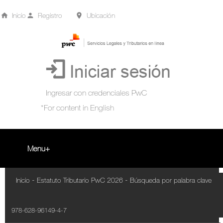
Inicio
Registro
Ubicación
Menu
Inicio
-
-
Inicio
Estatuto Tributario PwC 2026
Búsqueda por palabra clave
+
Acompañamiento Tributario Virtual
978-628-96149-4-7
¿Qué es?