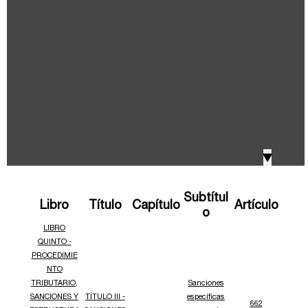
IVA, Impuesto nacional al consumo GMF y otros
2018
tributos
Boletines /Newsletter /信息推送
2017
Especiales Reforma Tributaria
2016
Doing Business in Colombia
▼