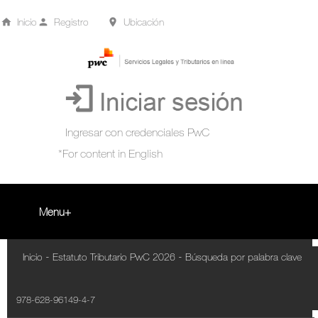
Inicio
Registro
Ubicación
Menu
Inicio
-
-
Inicio
Estatuto Tributario PwC 2026
Búsqueda por palabra clave
+
Acompañamiento Tributario Virtual
978-628-96149-4-7
¿Qué es?