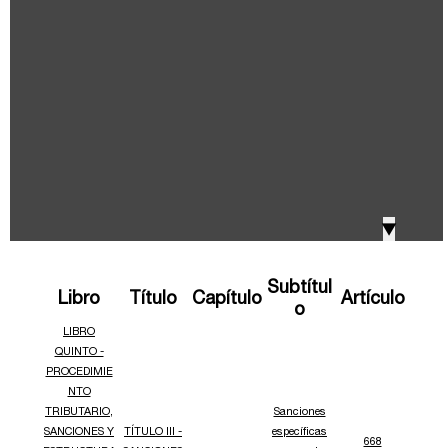
IVA, Impuesto nacional al consumo GMF y otros
2018
tributos
Boletines /Newsletter /信息推送
2017
Especiales Reforma Tributaria
2016
Doing Business in Colombia
▼