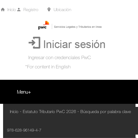
Inicio
Registro
Ubicación
Menu
Inicio
-
-
Inicio
Estatuto Tributario PwC 2026
Búsqueda por palabra clave
+
Acompañamiento Tributario Virtual
978-628-96149-4-7
¿Qué es?