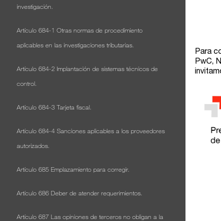
investigación.
Artículo 684-1 Otras normas de procedimiento
aplicables en las investigaciones tributarias.
Artículo 684-2 Implantación de sistemas técnicos de
control.
Artículo 684-3 Tarjeta fiscal.
Artículo 684-4 Sanciones aplicables a los proveedores
autorizados.
Artículo 685 Emplazamiento para corregir.
Artículo 686 Deber de atender requerimientos.
Artículo 687 Las opiniones de terceros no obligan a la