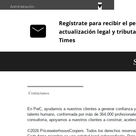
▼
Administración.
Artículo 688 Competencia fiscalizadora.
Regístrate para recibir el pe
actualización legal y tribut
Artículo 689 Facultad para establecer beneficio de
Times
auditoría.
Artículo 689-1 Beneficio de auditoría.
Artículo 689-2 Beneficio de la auditoría
Artículo 689-3 Beneficio de la Auditoría.
Contáctanos
Artículo 690 Facultad para desconocer efectos
En PwC, ayudamos a nuestros clientes a generar confianza y r
tributarios de los contratos sobre partes de interés
talento humano, conformada por más de 364,000 profesionales e
consultoría, apoyamos a nuestros clientes a construir, ace
social.
©2026 PricewaterhouseCoopers. Todos los derechos reservado
Artículo 690-1 Determinación de la renta o ganancia