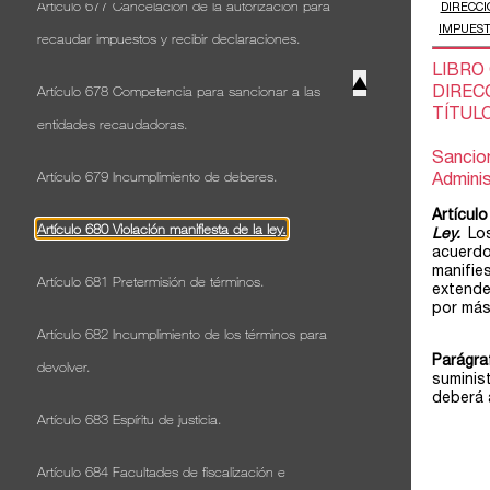
Artículo 677 Cancelación de la autorización para
recaudar impuestos y recibir declaraciones.
▲
Artículo 678 Competencia para sancionar a las
entidades recaudadoras.
Artículo 679 Incumplimiento de deberes.
Artículo 680 Violación manifiesta de la ley.
Artículo 681 Pretermisión de términos.
Artículo 682 Incumplimiento de los términos para
devolver.
Artículo 683 Espíritu de justicia.
Artículo 684 Facultades de fiscalización e