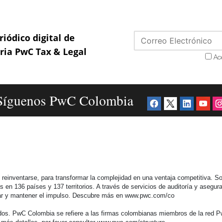
riódico digital de
aria PwC Tax & Legal
Ac
Síguenos PwC Colombia
einventarse, para transformar la complejidad en una ventaja competitiva. So
n 136 países y 137 territorios. A través de servicios de auditoría y aseguram
lerar y mantener el impulso. Descubre más en www.pwc.com/co
s. PwC Colombia se refiere a las firmas colombianas miembros de la red Pw