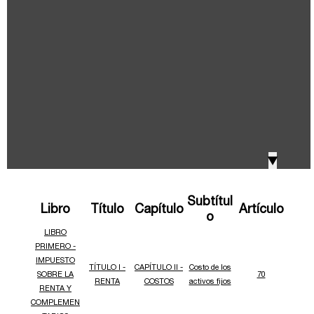
IVA, Impuesto nacional al consumo GMF y otros
2018
tributos
Boletines /Newsletter /信息推送
2017
Especiales Reforma Tributaria
2016
Doing Business in Colombia
▼