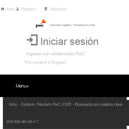
Inicio
Registro
Ubicación
Menu
Inicio
-
-
Inicio
Estatuto Tributario PwC 2026
Búsqueda por palabra clave
+
Acompañamiento Tributario Virtual
978-628-96149-4-7
¿Qué es?