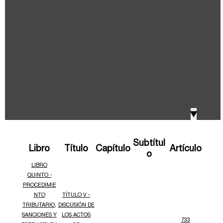
IVA, Impuesto nacional al consumo GMF y otros
2018
tributos
Boletines /Newsletter /信息推送
2017
Especiales Reforma Tributaria
2016
Doing Business in Colombia
▼