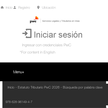
Inicio
Registro
Ubicación
Menu
Inicio
-
-
Inicio
Estatuto Tributario PwC 2026
Búsqueda por palabra clave
+
Acompañamiento Tributario Virtual
978-628-96149-4-7
¿Qué es?