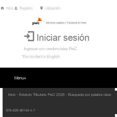
Inicio
Registro
Ubicación
Menu
Inicio
-
-
Inicio
Estatuto Tributario PwC 2026
Búsqueda por palabra clave
+
Acompañamiento Tributario Virtual
978-628-96149-4-7
¿Qué es?