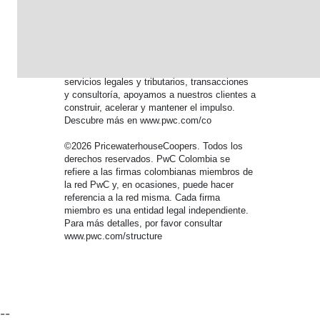
transformar la complejidad en una ventaja
competitiva. Somos una red que integra la
innovación tecnológica con el talento humano,
conformada por más de 364,000 profesionales
en 136 países y 137 territorios. A través de
servicios de auditoría y aseguramiento,
servicios legales y tributarios, transacciones
y consultoría, apoyamos a nuestros clientes a
construir, acelerar y mantener el impulso.
Descubre más en www.pwc.com/co
©2026 PricewaterhouseCoopers. Todos los
derechos reservados. PwC Colombia se
refiere a las firmas colombianas miembros de
la red PwC y, en ocasiones, puede hacer
referencia a la red misma. Cada firma
miembro es una entidad legal independiente.
Para más detalles, por favor consultar
www.pwc.com/structure
--