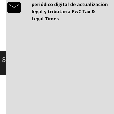
periódico digital de actualización
legal y tributaria PwC Tax &
Legal Times
Enviar
Acepto términos y condiciones
Síguenos PwC Colombia
Contáctanos
En PwC, ayudamos a nuestros clientes a
generar confianza y reinventarse, para