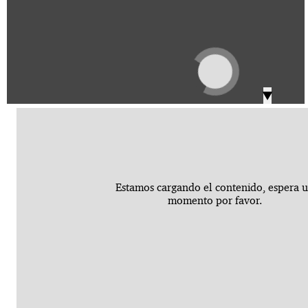
IVA, Impuesto nacional al consumo GMF y otros
2018
tributos
Boletines /Newsletter /信息推送
2017
Especiales Reforma Tributaria
2016
Doing Business in Colombia
▼
Estamos cargando el contenido, espera 
momento por favor.