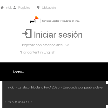
Inicio
Registro
Ubicación
Menu
Inicio
-
-
Inicio
Estatuto Tributario PwC 2026
Búsqueda por palabra clave
+
Acompañamiento Tributario Virtual
978-628-96149-4-7
¿Qué es?