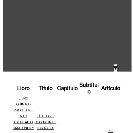
IVA, Impuesto nacional al consumo GMF y otros
2018
tributos
Boletines /Newsletter /信息推送
2017
Especiales Reforma Tributaria
2016
Doing Business in Colombia
▼