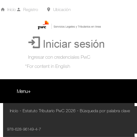
Inicio
Registro
Ubicación
Menu
Inicio
-
-
Inicio
Estatuto Tributario PwC 2026
Búsqueda por palabra clave
+
Acompañamiento Tributario Virtual
978-628-96149-4-7
¿Qué es?