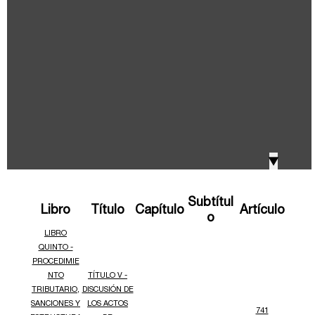
IVA, Impuesto nacional al consumo GMF y otros
2018
tributos
Boletines /Newsletter /信息推送
2017
Especiales Reforma Tributaria
2016
Doing Business in Colombia
▼