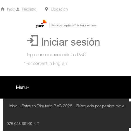
Inicio
Registro
Ubicación
Menu
Inicio
-
-
Inicio
Estatuto Tributario PwC 2026
Búsqueda por palabra clave
+
Acompañamiento Tributario Virtual
978-628-96149-4-7
¿Qué es?