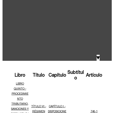
IVA, Impuesto nacional al consumo GMF y otros
2018
tributos
Boletines /Newsletter /信息推送
2017
Especiales Reforma Tributaria
2016
Doing Business in Colombia
▼