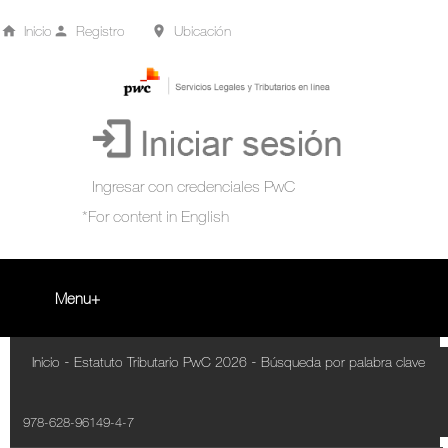
Inicio
Registro
Ubicación
Menu
Inicio
-
-
Inicio
Estatuto Tributario PwC 2026
Búsqueda por palabra clave
+
Acompañamiento Tributario Virtual
978-628-96149-4-7
¿Qué es?