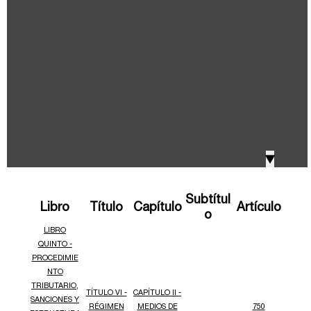
IVA, Impuesto nacional al consumo GMF y otros
2018
tributos
Boletines /Newsletter /信息推送
2017
Especiales Reforma Tributaria
2016
Doing Business in Colombia
▼