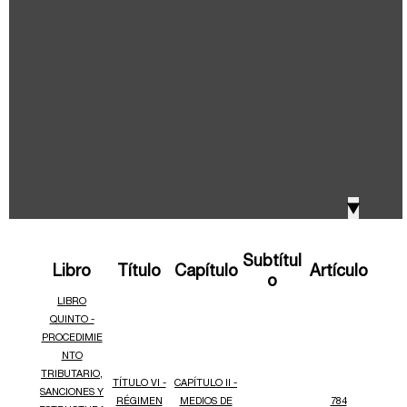
IVA, Impuesto nacional al consumo GMF y otros
2018
tributos
Boletines /Newsletter /信息推送
2017
Especiales Reforma Tributaria
2016
Doing Business in Colombia
▼