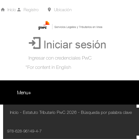
Inicio
Registro
Ubicación
Menu
Inicio
-
-
Inicio
Estatuto Tributario PwC 2026
Búsqueda por palabra clave
+
Acompañamiento Tributario Virtual
978-628-96149-4-7
¿Qué es?