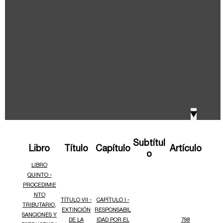
IVA, Impuesto nacional al consumo GMF y otros
2018
tributos
Boletines /Newsletter /信息推送
2017
Especiales Reforma Tributaria
2016
Doing Business in Colombia
▼