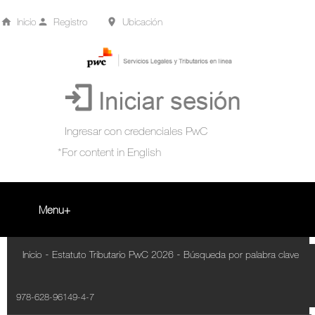
Inicio
Registro
Ubicación
Menu
Inicio
-
-
Inicio
Estatuto Tributario PwC 2026
Búsqueda por palabra clave
+
Acompañamiento Tributario Virtual
978-628-96149-4-7
¿Qué es?