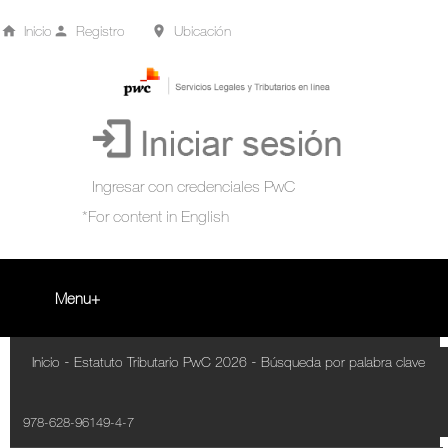
Inicio
Registro
Ubicación
Menu
Inicio
-
-
Inicio
Estatuto Tributario PwC 2026
Búsqueda por palabra clave
+
Acompañamiento Tributario Virtual
978-628-96149-4-7
¿Qué es?