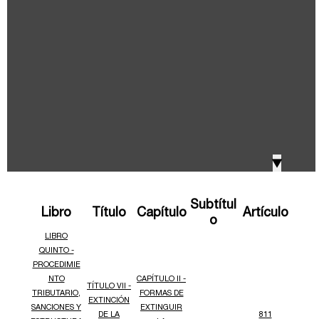
IVA, Impuesto nacional al consumo GMF y otros
2018
tributos
Boletines /Newsletter /信息推送
2017
Especiales Reforma Tributaria
2016
Doing Business in Colombia
▼