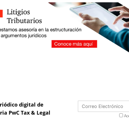
riódico digital de
aria PwC Tax & Legal
Ac