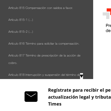
Artículo 815 Compensación con saldos a favor.
Artículo 815-1 (...)
Artículo 815-2 (...)
Artículo 816 Término para solicitar la compensación.
Artículo 817 Término de prescripción de la acción de
cobro.
Artículo 818 Interrupción y suspensión del término de
▼
prescripción.
Regístrate para recibir el pe
Artículo 819 El pago de la obligación prescrita no se
actualización legal y tribut
puede compensar ni devolver.
Times