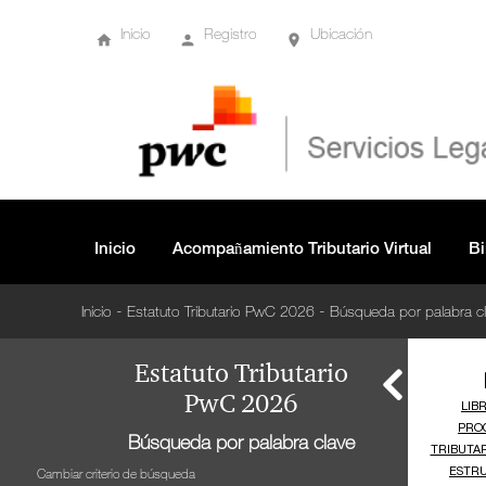
Inicio
Registro
Ubicación
Artículo 804 (...)
Artículo 805 Con bonos de financiamiento
persupuestal, bonos de financiamiento especial y
bonos para la paz.
Artículo 806 Pago con títulos y certificados.
Inicio
Acompañamiento Tributario Virtual
Bi
Artículo 807 Cálculo y aplicación del anticipo.
-
-
Inicio
Estatuto Tributario PwC 2026
Búsqueda por palabra c
Artículo 808 Facultad para reducir el anticipo en forma
general.
Estatuto Tributario
PwC 2026
Artículo 809 Autorización de la reducción en casos
Búsqueda por palabra clave
individuales.
Cambiar criterio de búsqueda