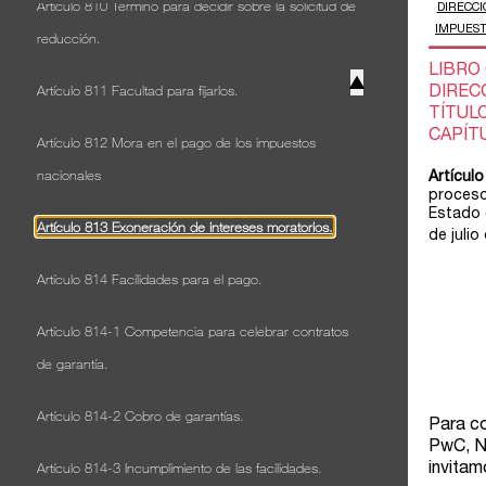
Artículo 810 Término para decidir sobre la solicitud de
reducción.
▲
Artículo 811 Facultad para fijarlos.
Artículo 812 Mora en el pago de los impuestos
nacionales
Artículo 813 Exoneración de intereses moratorios.
Artículo 814 Facilidades para el pago.
Artículo 814-1 Competencia para celebrar contratos
de garantía.
Artículo 814-2 Cobro de garantías.
Artículo 814-3 Incumplimiento de las facilidades.