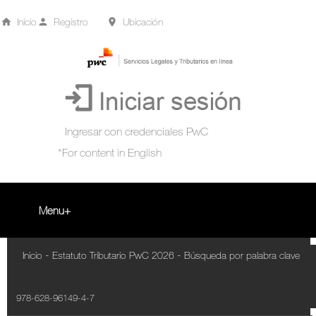
Inicio
Registro
Ubicación
Menu
Inicio
-
-
Inicio
Estatuto Tributario PwC 2026
Búsqueda por palabra clave
+
Acompañamiento Tributario Virtual
978-628-96149-4-7
¿Qué es?