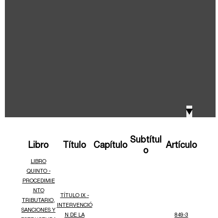
IVA, Impuesto nacional al consumo GMF y otros
2018
tributos
Boletines /Newsletter /信息推送
2017
Especiales Reforma Tributaria
2016
Doing Business in Colombia
▼