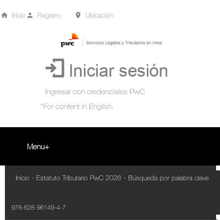
Inicio
Registro
Ubicación
Menu
Inicio
-
-
Inicio
Estatuto Tributario PwC 2026
Búsqueda por palabra clave
+
Acompañamiento Tributario Virtual
978-628-96149-4-7
¿Qué es?