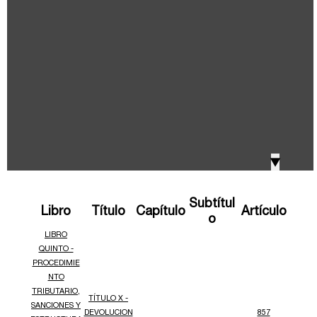
IVA, Impuesto nacional al consumo GMF y otros
2018
tributos
Boletines /Newsletter /信息推送
2017
Especiales Reforma Tributaria
2016
Doing Business in Colombia
▼