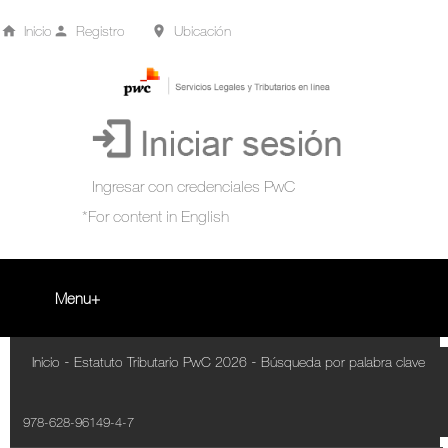
Inicio
Registro
Ubicación
Menu
Inicio
-
-
Inicio
Estatuto Tributario PwC 2026
Búsqueda por palabra clave
+
Acompañamiento Tributario Virtual
978-628-96149-4-7
¿Qué es?