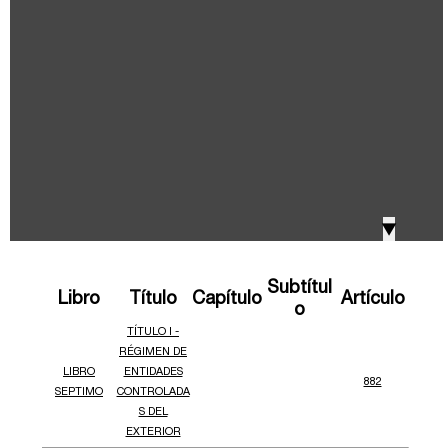
IVA, Impuesto nacional al consumo GMF y otros
2018
tributos
Boletines /Newsletter /信息推送
2017
Especiales Reforma Tributaria
2016
Doing Business in Colombia
▼