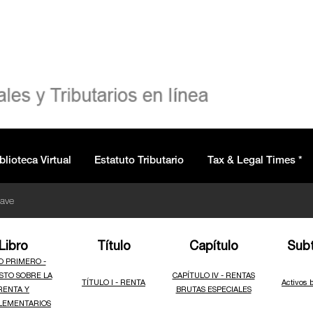
blioteca Virtual
Estatuto Tributario
Tax & Legal Times *
lave