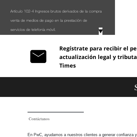
Artículo 102-4 Ingresos brutos derivados de la compra
venta de medios de pago en la prestación de
servicios de telefonía móvil.
▼
Artículo 103 Rentas de trabajo.
Regístrate para recibir el pe
actualización legal y tribut
Artículo 104 Realización de las deducciones para los
Times
no obligados a llevar contabilidad.
Artículo 105 Realización de la deducción para los
obligados a llevar contabilidad.
Artículo 106 Valor de los gastos en especie.
Contáctanos
Artículo 107 Las expensas necesarias son deducibles.
En PwC, ayudamos a nuestros clientes a generar confianza y r
Artículo 107-1 Limitación de deducciones.