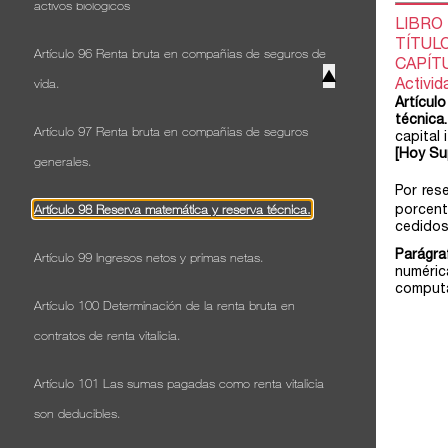
activos biológicos
Artículo 96 Renta bruta en compañias de seguros de
▲
vida.
Artículo 97 Renta bruta en compañias de seguros
generales.
Artículo 98 Reserva matemática y reserva técnica.
Artículo 99 Ingresos netos y primas netas.
Artículo 100 Determinación de la renta bruta en
contratos de renta vitalicia.
Artículo 101 Las sumas pagadas como renta vitalicia
son deducibles.