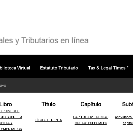
blioteca Virtual
Estatuto Tributario
Tax & Legal Times *
lave