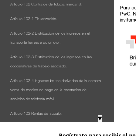
Artículo 102 Contratos de fiducia mercantil.
Artículo 102-1 Titularización.
Artículo 102-2 Distribución de los ingresos en el
transporte terrestre automotor.
Artículo 102-3 Distribución de los ingresos en las
cooperativas de trabajo asociado.
Artículo 102-4 Ingresos brutos derivados de la compra
venta de medios de pago en la prestación de
servicios de telefonía móvil.
Artículo 103 Rentas de trabajo.
▼
Artículo 104 Realización de las deducciones para los
Regístrate para recibir el pe