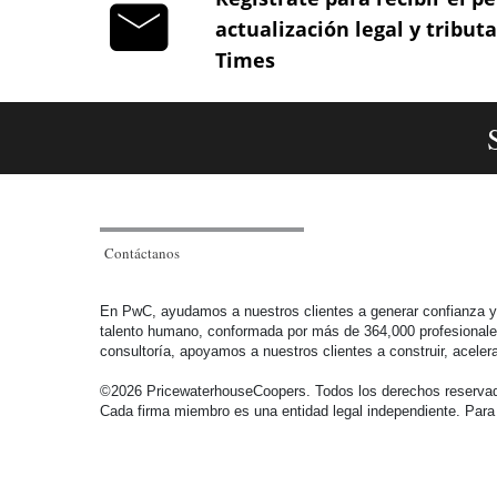
no obligados a llevar contabilidad.
actualización legal y tribut
Times
Artículo 105 Realización de la deducción para los
obligados a llevar contabilidad.
Artículo 106 Valor de los gastos en especie.
Artículo 107 Las expensas necesarias son deducibles.
Artículo 107-1 Limitación de deducciones.
Contáctanos
Artículo 107-2 Deducciones por contribuciones a
En PwC, ayudamos a nuestros clientes a generar confianza y r
talento humano, conformada por más de 364,000 profesionales e
educación de los empleados.
consultoría, apoyamos a nuestros clientes a construir, ace
Artículo 108 Los aportes parafiscales son requisito
©2026 PricewaterhouseCoopers. Todos los derechos reservado
Cada firma miembro es una entidad legal independiente. Para
para la deducción de salarios.
Artículo 108-1 Deducción por pagos a viudas y