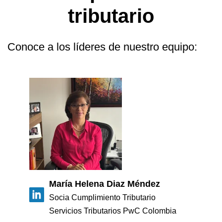
+
Hacer Pregunta
tributario
Doctrina DIAN
Posiciones Tributarias PwC
Jurisprudencia Corte Constitucional
+
Preguntas Frecuentes
Estatuto Tributario
Jurisprudencia Consejo de Estado
Comprar
Comprar
Conoce a los líderes de nuestro equipo:
Convenios para evitar la doble imposición
2026
+
Textos oficiales de las normas
Tax & Legal Times *
Estatuto Contable
Home Tax & Legal Times
Años Anteriores
Personas naturales, Tributación internacional y
+
Instructivos
Servicios Legales y Tributario
2024
Derecho laboral y migratorio
Servicios legales
Instructivo de
Impuestos Territoriales, Litigios, Regimen
2023
Servicios tributarios
activación
SIMPLE
PwC Colombia
2022
Derecho corporativo, Comercio exterior, Fusiones
Instructivo consulta
y adquisiciones
2021
App
Impuesto sobre la renta, impuesto al patrimonio y
2020
Instructivo consulta
precios de la transferencia
Web
IVA, Impuesto nacional al consumo GMF y otros
2019
María Helena Diaz Méndez
tributos
Socia Cumplimiento Tributario
2018
Boletines /Newsletter /信息推送
Servicios Tributarios PwC Colombia
Especiales Reforma Tributaria
2017