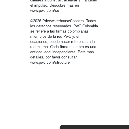
clientes a construir, acelerar y mantener
el impulso. Descubre más en
www.pwc.com/co
©2026 PricewaterhouseCoopers. Todos
los derechos reservados. PwC Colombia
se refiere a las firmas colombianas
miembros de la red PwC y, en
ocasiones, puede hacer referencia a la
red misma. Cada firma miembro es una
entidad legal independiente. Para más
detalles, por favor consultar
www.pwc.com/structure