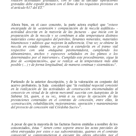
gravadas debe expedir factura con el lleno de los requisitos previstos en
el artículo 617 del ET.
”
Ahora bien, en el caso concreto, la parte actora explicó que "
estuvo
encargada de la «extensión y compactación de la mezcla asfáltica» -
actividad descrita en la mayoría de las facturas - que inicia con la
preparación de la mezcla y se combinan a alta temperatura distintos
materiales como agregados del petróleo, llenantes minerales, materiales
bituminosos y aditivos que mejoran la adherencia. Una vez se obtiene la
mezcla en estado óptimo, se procede a extenderla en el tramo vial
respectivo con una «máquina pavimentadora, cumpliendo los
alineamientos, anchos y espesores señalados en los planos o los
determinados por el interventor». Cumplido este procedimiento, sigue la
fase de «compactación», que se realiza «a la temperatura más alta
posible (…) y de forma longitudinal, de manera continua y sistemática»
".
Partiendo de la anterior descripción, y de la valoración en conjunto del
acervo probatorio, la Sala consideró que “
la realidad negocial consistió
en la realización de las actividades de construcción encomendadas al
consorcio en virtud de la oferta mercantil suscrita con Autopistas de la
Sabana SA, quien, a su vez, tenía a su cargo la ejecución de las
prestaciones contenidas en el contrato de concesión, entre ellas, la
«construcción, rehabilitación, mejoramiento, operación y mantenimiento
del proyecto de concesión vial Córdoba-Sucre»
”.
A pesar de que la mayoría de las facturas fueron emitidas a nombre de los
consorciados, éstas “
tienen como soporte anexo las actas parciales de
obra entregadas por estos o sus subcontratistas, quienes en el contrato
consorcial se comprometieron a ejecutar las obras ofrecidas por el