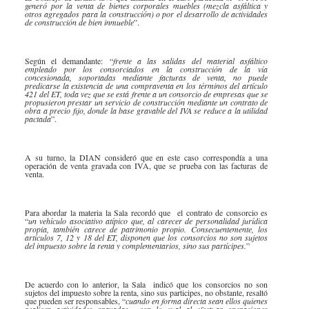
generó por la venta de bienes corporales muebles (mezcla asfáltica y
Especiales Reforma Tributaria
otros agregados para la construcción) o por el desarrollo de actividades
de construcción de bien inmueble
Doing Business in Colombia
”.
2016
Según el demandante: “
frente a las salidas del material asfáltico
empleado por los consorciados en la construcción de la vía
concesionada, soportadas mediante facturas de venta, no puede
predicarse la existencia de una compraventa en los términos del artículo
421 del ET, toda vez que se está frente a un consorcio de empresas que se
propusieron prestar un servicio de construcción mediante un contrato de
obra a precio fijo, donde la base gravable del IVA se reduce a la utilidad
pactada
”.
A su turno, la DIAN consideró que en este caso correspondía a una
operación de venta gravada con IVA, que se prueba con las facturas de
venta.
Para abordar la materia la Sala recordó que el contrato de consorcio es
“
un vehículo asociativo atípico que, al carecer de personalidad jurídica
propia, también carece de patrimonio propio. Consecuentemente, los
artículos 7, 12 y 18 del ET, disponen que los consorcios no son sujetos
del impuesto sobre la renta y complementarios, sino sus partícipes.
”
De acuerdo con lo anterior, la Sala indicó que los consorcios no son
sujetos del impuesto sobre la renta, sino sus participes, no obstante, resaltó
que pueden ser responsables, “
cuando en forma directa sean ellos quienes
realicen actividades gravadas», con lo cual al efectuar operaciones