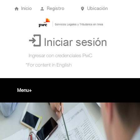
Inicio
Registro
Ubicación
Menu
Inicio
+
Acompañamiento Tributario Virtual
¿Qué es?
Perfil de usuario
Biblioteca Virtual