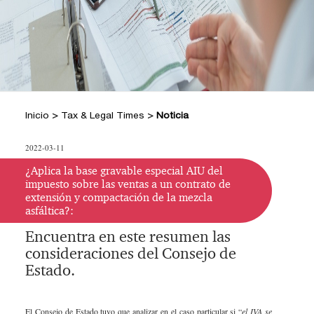
+
Hacer Pregunta
Doctrina DIAN
Posiciones Tributarias PwC
Jurisprudencia Corte Constitucional
+
Preguntas Frecuentes
Estatuto Tributario
Jurisprudencia Consejo de Estado
Comprar
Comprar
Convenios para evitar la doble
2026
+
imposición
Tax & Legal Times *
Textos oficiales de las normas
Home Tax & Legal Times
Años
Inicio
>
Tax & Legal Times
>
Noticia
Estatuto Contable
Personas naturales, Tributación
Anteriores
+
Servicios Legales y Tributario
internacional y Derecho laboral y
Instructivos
2024
Servicios legales
2022-03-11
Instructivo de
migratorio
2023
Servicios tributarios
activación
Impuestos Territoriales, Litigios,
¿Aplica la base gravable especial AIU del
PwC Colombia
impuesto sobre las ventas a un contrato de
Regimen SIMPLE
2022
Instructivo
extensión y compactación de la mezcla
Derecho corporativo, Comercio exterior,
asfáltica?:
consulta App
2021
Fusiones y adquisiciones
Encuentra en este resumen las
Instructivo
Impuesto sobre la renta, impuesto al
2020
consideraciones del Consejo de
consulta Web
patrimonio y precios de la transferencia
2019
Estado.
IVA, Impuesto nacional al consumo GMF
y otros tributos
2018
Boletines /Newsletter /信息推送
El Consejo de Estado tuvo que analizar en el caso particular si “
el IVA se
2017