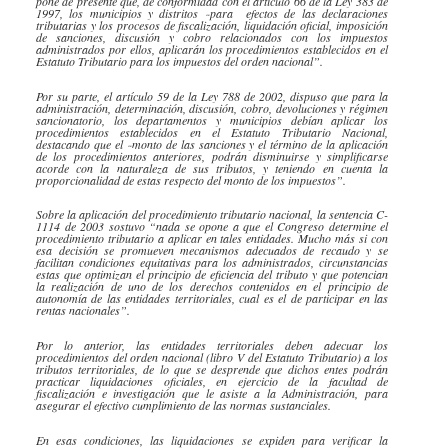
pone de presente que, de conformidad con el artículo 66 de la Ley 383 de
1997, los municipios y distritos
para efectos de las declaraciones
“
tributarias y los procesos de fiscalización, liquidación oficial, imposición
de sanciones, discusión y cobro relacionados con los impuestos
administrados por ellos, aplicarán los procedimientos establecidos en el
Estatuto Tributario para los impuestos del orden nacional”.
Por su parte, el artículo 59 de la Ley 788 de 2002, dispuso que para la
administración, determinación, discusión, cobro, devoluciones y régimen
sancionatorio, los departamentos y municipios debían aplicar los
procedimientos establecidos en el Estatuto Tributario Nacional,
destacando que el
monto de las sanciones y el término de la aplicación
“
de los procedimientos anteriores, podrán disminuirse y simplificarse
acorde con la naturaleza de sus tributos, y teniendo en cuenta la
proporcionalidad de estas respecto del monto de los impuestos”.
Sobre la aplicación del procedimiento tributario nacional, la sentencia C-
1114 de 2003
sostuvo “
nada se opone a que el Congreso determine el
procedimiento tributario a aplicar en tales entidades. Mucho más si con
esa decisión se promueven mecanismos adecuados de recaudo y se
facilitan condiciones equitativas para los administrados, circunstancias
estas que optimizan el principio de eficiencia del tributo y que potencian
la realización de uno de los derechos contenidos en el principio de
autonomía de las entidades territoriales, cual es el de participar en las
rentas nacionales”.
Por lo anterior, las entidades territoriales deben adecuar los
procedimientos del orden nacional (libro V del Estatuto Tributario) a los
tributos territoriales, de lo que se desprende que dichos entes podrán
practicar liquidaciones oficiales, en ejercicio de la facultad de
fiscalización e investigación que le asiste a la Administración, para
asegurar el efectivo cumplimiento de las normas sustanciales.
En esas condiciones, las liquidaciones se expiden para verificar la