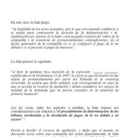
Especiales Reforma Tributaria
Doing Business in Colombia
2016
En este caso, la Sala juzgó:
" la legalidad de los actos acusados, por lo que corresponde establecer
i)
el medio para controvertir la decisión de la Administración y la
legitimación por pasiva,
ii)
si hubo cosa juzgada respecto del cobro de la
estampilla y la existencia de pronunciamientos contradictorios,
iii)
el
hecho generador de la estampilla
iv)
si se configuró el pago de lo no
debido y
v)
si procede el pago de intereses".
La Sala precisó lo siguiente:
"si bien la apelante hizo mención de la expresión
“valores constantes”
establecida en la Ordenanza 12 de 1997, lo cierto es que tal asunto no fue
objeto de pronunciamiento por parte del Tribunal en la sentencia
recurrida. Se aclara que dicho análisis solo corresponderá en caso de
que se acceda al recurso de apelación y deban estudiarse los cargos de
nulidad de la demanda que no fueron resueltos en la sentencia de
primera instancia".
Así las cosas, entre los aspectos a estudiar, la Sala expuso sus
consideraciones con relación a "
el procedimiento de determinación de los
tributos territoriales y la devolución de pagos de lo no debido y en
exceso" :
Previo a decidir el recurso de apelación, y dado que el asunto en
discusión versa sobre una estampilla del orden departamental, la Sala