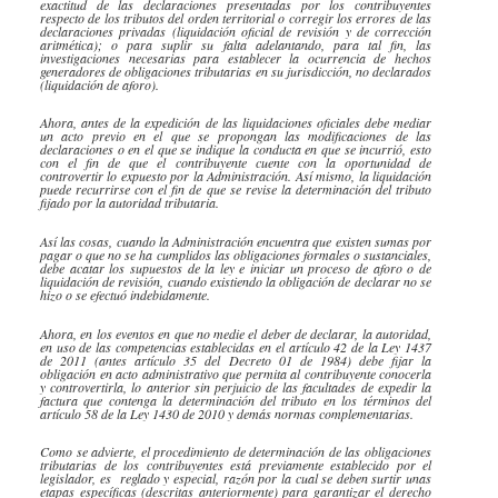
exactitud de las declaraciones presentadas por los contribuyentes
respecto de los tributos del orden territorial o corregir los errores de las
declaraciones privadas (liquidación oficial de revisión y de corrección
aritmética); o para suplir su falta adelantando, para tal fin, las
investigaciones necesarias para establecer la ocurrencia de hechos
generadores de obligaciones tributarias en su jurisdicción, no declarados
(liquidación de aforo).
Ahora, antes de la expedición de las liquidaciones oficiales debe mediar
un acto previo en el que se propongan las modificaciones de las
declaraciones o en el que se indique la conducta en que se incurrió, esto
con el fin de que el contribuyente cuente con la oportunidad de
controvertir lo expuesto por la Administración. Así mismo, la liquidación
puede recurrirse con el fin de que se revise la determinación del tributo
fijado por la autoridad tributaria.
Así las cosas, cuando la Administración encuentra que existen sumas por
pagar o que no se ha cumplidos las obligaciones formales o sustanciales,
debe acatar los supuestos de la ley e iniciar un proceso de aforo o de
liquidación de revisión, cuando existiendo la obligación de declarar no se
hizo o se efectuó indebidamente.
Ahora, en los eventos en que no medie el deber de declarar, la autoridad,
en uso de las competencias establecidas en el artículo 42 de la Ley 1437
de 2011 (antes artículo 35 del Decreto 01 de 1984) debe fijar la
obligación en acto administrativo que permita al contribuyente conocerla
y
controvertirla
, lo anterior sin perjuicio de las facultades de expedir la
factura que contenga la determinación del tributo en los términos del
artículo 58 de la Ley 1430 de 2010 y demás normas complementarias.
Como se advierte, el procedimiento de determinación de las obligaciones
tributarias de los contribuyentes está previamente establecido por el
legislador, es reglado y especial, razón por la cual se deben surtir unas
etapas específicas (descritas anteriormente) para garantizar el derecho