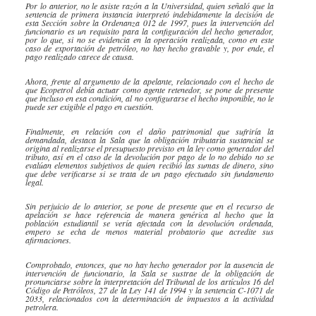
Por lo anterior, no le asiste razón a la Universidad, quien señaló que la
sentencia de primera instancia interpretó indebidamente la decisión de
esta Sección sobre la Ordenanza 012 de 1997, pues la intervención del
funcionario es un requisito para la configuración del hecho generador,
por lo que, si no se evidencia en la operación realizada, como en este
caso de exportación de petróleo, no hay hecho gravable y, por ende, el
pago realizado carece de causa.
Ahora, frente al argumento de la apelante, relacionado con el hecho de
que
Ecopetrol
debía actuar como agente retenedor, se pone de presente
que incluso en esa condición, al no configurarse el hecho imponible, no le
puede ser exigible el pago en cuestión.
Finalmente, en relación con el daño patrimonial que sufriría la
demandada, destaca la Sala que la obligación tributaria sustancial se
origina al realizarse el presupuesto previsto en la ley como generador del
tributo, así en el caso de la devolución por pago de lo no debido no se
evalúan elementos subjetivos de quien recibió las sumas de dinero, sino
que debe verificarse si se trata de un pago efectuado sin fundamento
legal.
Sin perjuicio de lo anterior, se pone de presente que en el recurso de
apelación se hace referencia de manera genérica al hecho que la
población estudiantil se vería afectada con la devolución ordenada,
empero se echa de menos material probatorio que acredite sus
afirmaciones.
Comprobado, entonces, que no hay hecho generador por la ausencia de
intervención de funcionario, la Sala se sustrae de la obligación de
pronunciarse sobre la interpretación del Tribunal de los artículos 16 del
Código de Petróleos, 27 de la Ley 141 de 1994 y la sentencia C-1071 de
2033, relacionados con la determinación de impuestos a la actividad
petrolera.