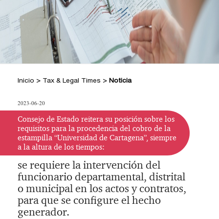
+
Hacer Pregunta
Doctrina DIAN
Posiciones Tributarias PwC
Jurisprudencia Corte Constitucional
+
Preguntas Frecuentes
Estatuto Tributario
Jurisprudencia Consejo de Estado
Comprar
Comprar
Convenios para evitar la doble
2026
+
imposición
Tax & Legal Times *
Textos oficiales de las normas
Home Tax & Legal Times
Años
Inicio
>
Tax & Legal Times
>
Noticia
Estatuto Contable
Personas naturales, Tributación
Anteriores
+
Servicios Legales y Tributario
internacional y Derecho laboral y
Instructivos
2024
Servicios legales
2023-06-20
Instructivo de
migratorio
2023
Servicios tributarios
activación
Impuestos Territoriales, Litigios,
Consejo de Estado reitera su posición sobre los
PwC Colombia
requisitos para la procedencia del cobro de la
Regimen SIMPLE
2022
Instructivo
estampilla “Universidad de Cartagena”, siempre
Derecho corporativo, Comercio exterior,
a la altura de los tiempos:
consulta App
2021
Fusiones y adquisiciones
se requiere la intervención del
Instructivo
Impuesto sobre la renta, impuesto al
2020
funcionario departamental, distrital
consulta Web
patrimonio y precios de la transferencia
2019
o municipal en los actos y contratos,
IVA, Impuesto nacional al consumo GMF
para que se configure el hecho
y otros tributos
2018
generador.
Boletines /Newsletter /信息推送
2017