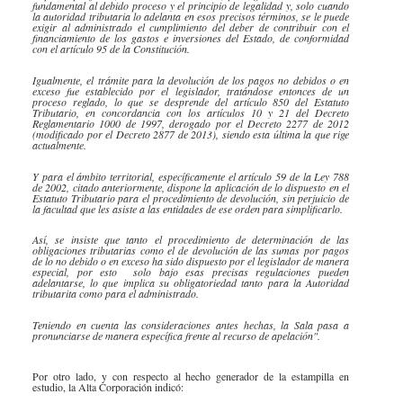
fundamental al debido proceso y el principio de legalidad y, solo cuando
la autoridad tributaria lo adelanta en esos precisos términos, se le puede
exigir al administrado el cumplimiento del deber de contribuir con el
financiamiento de los gastos e inversiones del Estado, de conformidad
con el artículo 95 de la Constitución.
Igualmente, el trámite para la devolución de los pagos no debidos o en
exceso fue establecido por el legislador, tratándose entonces de un
proceso reglado, lo que se desprende del artículo 850 del Estatuto
Tributario, en concordancia con los artículos 10 y 21 del Decreto
Reglamentario 1000 de 1997, derogado por el Decreto 2277 de 2012
(modificado por el Decreto 2877 de 2013), siendo esta última la que rige
actualmente.
Y para el ámbito territorial, específicamente el artículo 59 de la Ley 788
de 2002, citado anteriormente, dispone la aplicación de lo dispuesto en el
Estatuto Tributario para el procedimiento de devolución, sin perjuicio de
la facultad que les asiste a las entidades de ese orden para simplificarlo.
Así, se insiste que tanto el procedimiento de determinación de las
obligaciones tributarias como el de devolución de las sumas por pagos
de lo no debido o en exceso ha sido dispuesto por el legislador de manera
especial, por esto solo bajo esas precisas regulaciones pueden
adelantarse, lo que implica su obligatoriedad tanto para la Autoridad
tributarita
como para el administrado.
Teniendo en cuenta las consideraciones antes hechas, la Sala pasa a
pronunciarse de manera específica frente al recurso de apelación".
Por otro lado, y con respecto al hecho generador de la estampilla en
estudio, la Alta Corporación indicó: