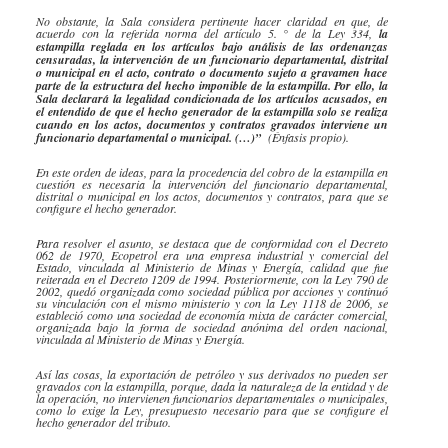
No obstante, la Sala considera pertinente hacer claridad en que, de
acuerdo con la referida norma del artículo 5. ° de la Ley 334,
la
estampilla reglada en los artículos bajo análisis de las ordenanzas
censuradas, la intervención de un funcionario departamental,
distrital
o municipal en el acto, contrato o documento sujeto a gravamen hace
parte de la estructura del hecho imponible de la estampilla. Por ello, la
Sala declarará la legalidad condicionada de los artículos acusados, en
el entendido de que el hecho generador de la estampilla solo se realiza
cuando en los actos, documentos y contratos gravados interviene un
funcionario departamental o municipal. (…)”
(Énfasis propio).
En este orden de ideas, para la procedencia del cobro de la estampilla en
cuestión es necesaria la intervención del funcionario departamental,
distrital
o municipal en los actos, documentos y contratos, para que se
configure el hecho generador.
Para resolver el asunto, se destaca que de conformidad con el Decreto
062 de 1970,
Ecopetrol
era una empresa industrial y comercial del
Estado, vinculada al Ministerio de Minas y Energía, calidad que fue
reiterada en el Decreto 1209 de 1994. Posteriormente, con la Ley 790 de
2002, quedó organizada como sociedad pública por acciones y continuó
su vinculación con el mismo ministerio y con la Ley 1118 de 2006, se
estableció como una sociedad de economía mixta de carácter comercial,
organizada bajo la forma de sociedad anónima del orden nacional,
vinculada al Ministerio de Minas y Energía.
Así las cosas, la exportación de petróleo y sus derivados no pueden ser
gravados con la estampilla, porque, dada la naturaleza de la entidad y de
la operación, no intervienen funcionarios departamentales o municipales,
como lo exige la Ley, presupuesto necesario para que se configure el
hecho generador del tributo.