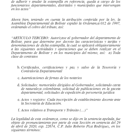
de adherir y anular la estampilla en referencia, queda a cargo de los
funcionarios departamentales,
distritales
y municipales que intervengan
en los actos”
Ahora bien, teniendo en cuenta la atribución conferida por la ley, la
Asamblea Departamental de Bolívar expidió la Ordenanza 012 de 1997,
ordenando el cobro del tributo, así:
“ARTÍCULO TERCERO: Autorizase al gobernador del departamento de
Bolívar, para que determine por decreto las características y tarifas y
denominaciones de dicha estampilla, la cual se aplicará obligatoriamente
a las siguientes actividades y operaciones que se deben realizar en el
Departamento de Bolívar y en los municipios del mismo, así: a) Toda
clase de contratos
Certificados, certificaciones y paz y salvo de la Tesorería y
Contraloría
Departamental
Autenticaciones de firmas de los notarios
Solicitudes: memoriales dirigidos al Gobernador, solicitando carta
de naturaleza colombiana, solicitud de publicaciones en la gaceta
departamental, solicitudes de expedición de personería jurídica
Actos y registro: Cada inscripción de establecimiento docente ante
la Secretaría de Educación.
Actos relativos a Transporte y Tránsito (…)”
La legalidad de esta ordenanza, como se dijo en la sentencia apelada, fue
objeto de pronunciamiento por parte de esta Sección en sentencia del 29
de abril de 2020, exp. 22674, C.P. Julio Roberto
Piza
Rodríguez, en los
siguientes términos: