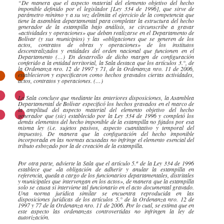
“De manera que el aspecto material del elemento objetivo del hecho
imponible definido por el legislador
[Ley 334 de 1996],
que sirve de
parámetro mínimo y a su vez delimita el ejercicio de la competencia que
tiene la asamblea departamental para completar la estructura del hecho
generador de la estampilla bajo análisis, se circunscribe a gravar
«actividades y operaciones» que deban realizarse en el Departamento de
Bolívar (y sus municipios) y las «obligaciones que se generen de los
actos, contratos de obras y operaciones» de los institutos
descentralizados y entidades del orden nacional que funcionen en el
Departamento (…) En desarrollo de dicho margen de configuración
conferido a la entidad territorial, la Sala destaca que los artículos 3.°, de
la Ordenanza nro. 12 de 1997 y 71, de la Ordenanza nro. 11 de 2006,
establecieron y especificaron como hechos gravados ciertas actividades,
actos, contratos y operaciones. (…)
La Sala concluye que mediante las anteriores disposiciones, la Asamblea
Departamental de Bolívar especificó los hechos gravados en el marco de
la amplitud del aspecto material del elemento objetivo del hecho
generador que (sic) establecido por la Ley 334 de 1996 y completó los
demás elementos del hecho imponible de la estampilla no fijados por esa
misma ley (i.e. sujetos pasivos, aspecto cuantitativo y temporal del
impuesto). De manera que la configuración del hecho imponible
incorporada en las normas acusadas no infringe el elemento esencial del
tributo esbozado por la de creación de la estampilla.
Por otra parte, advierte la Sala que el artículo 5.º de la Ley 334 de 1996
establece que «la obligación de adherir y anular la estampilla en
referencia, queda a cargo de los funcionarios departamentales,
distritales
y municipales que intervengan en los actos», de manera que la estampilla
solo se causa si interviene tal funcionario en el acto documental gravado.
Una norma jurídica similar se encuentra reproducida en las
disposiciones jurídicas de los artículos 5.° de la Ordenanza nro. 12 de
1997 y 77 de la Ordenanza nro. 11 de 2006. Por lo cual, se estima que en
este aspecto las ordenanzas controvertidas no infringen la ley de
autorización.