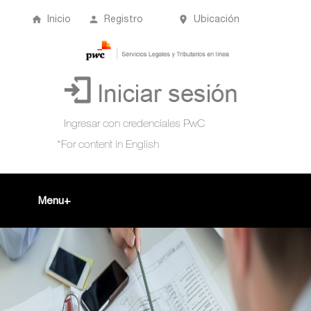
Inicio
Registro
Ubicación
Menu
Inicio
+
Acompañamiento Tributario Virtual
¿Qué es?
Perfil de usuario
Biblioteca Virtual