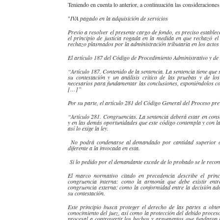
Teniendo en cuenta lo anterior, a continuación las consideracione
"
IVA pagado en la adquisición de servicios
Previo a resolver el presente cargo de fondo, es preciso establece
el principio de justicia rogada en la medida en que rechazó e
rechazo plasmados por la administración tributaria en los actos
El artículo 187 del Código de Procedimiento Administrativo y de
“Artículo 187. Contenido de la sentencia. La sentencia tiene qu
su contestación y un análisis crítico de las pruebas y de lo
necesarios para fundamentar las conclusiones, exponiéndolos con
[…]”
Por su parte, el artículo 281 del Código General del Proceso pre
“Artículo 281. Congruencias. La sentencia deberá estar en con
y en las demás oportunidades que este código contempla y con l
así lo exige la ley.
No podrá condenarse al demandado por cantidad superior o p
diferente a la invocada en esta.
Si lo pedido por el demandante excede de lo probado se le reco
El marco normativo citado en precedencia describe el princ
congruencia interna: como la armonía que debe existir entre
congruencia externa: como la conformidad entre la decisión ad
su contestación.
Este principio busca proteger el derecho de las partes a obte
conocimiento del juez, así como la protección del debido proces
procesal a controvertir los hechos y argumentos que fundaron 