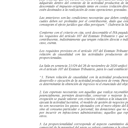
adquirido dentro del contexto de la actividad productiva de 
descontado el impuesto originado tanto en costos (relación dir
estén destinados a la realización de estas operaciones gravadas.
Las anteriores son las condiciones necesarias que deben confi
cuales deben ser probadas por el contribuyente, dado que es
consagran el efecto jurídico que ellas persiguen.” (Subraya la Sa
Conforme con el criterio en cita, será
descontable
el IVA pagado
los requisitos del artículo 107 del Estatuto Tributario y que s
contribuyente, indistintamente que tengan relación directa o in
caso, exenta.
Los requisitos previstos en el artículo 107 del Estatuto Tributa
relación de causalidad con las actividades productoras de 
proporcionadas.
La Sala en sentencia 21329 del 26 de noviembre de 2020 unificó 
en el artículo 107 del Estatuto Tributario, para lo cual estableció
“1. Tienen relación de causalidad con la actividad productora
desarrollo o ejecución de la actividad productora de renta. Para 
es determinante la obtención de ingresos ni el enunciado del objet
2. Las expensas necesarias son aquellas que realiza razonable
potencialmente, permiten desarrollar, conservar o mejorar la
erogación
se puede valorar con criterios relativos a la situació
ejecuta la actividad lucrativa, el modelo de gestión de negocios p
no son necesarios los gastos efectuados con el mero objeto del 
sino al consumo particular o personal; las donaciones que no 
por incurrir en infracciones administrativas; aquellos que rep
otros.
3. La proporcionalidad corresponde al aspecto cuantitativo 
comercial de la magnitud del gasto se valora conforme a la situ