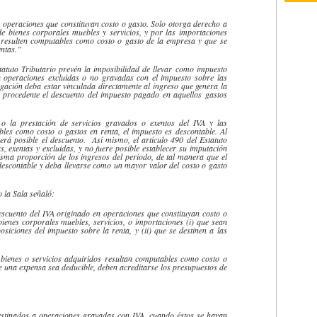
 operaciones que constituyan costo o gasto. Solo otorga derecho a
de bienes corporales muebles y servicios, y por las importaciones
, resulten computables como costo o gasto de la empresa y que se
entas.”
tatuto Tributario prevén la imposibilidad de llevar como impuesto
 operaciones excluidas o no gravadas con el impuesto sobre las
gación
deba estar vinculada directamente al ingreso que genera la
s procedente el descuento del impuesto pagado en aquellos gastos
 o la prestación de servicios gravados o exentos del IVA y las
bles como costo o gastos en renta, el impuesto es
descontable
. Al
erá posible el descuento. Así mismo, el artículo 490 del Estatuto
, exentas y excluidas, y no fuere posible establecer su imputación
misma proporción de los ingresos del periodo, de tal manera que el
descontable
y deba llevarse como un mayor valor del costo o gasto
o la Sala señaló:
escuento del IVA originado en operaciones que constituyan costo o
ienes corporales muebles, servicios, o importaciones (i) que sean
iciones del impuesto sobre la renta, y (ii) que se destinen a las
 bienes o servicios adquiridos resultan computables como costo o
e una
expensa
sea deducible, deben acreditarse los presupuestos de
 destinados a operaciones gravadas con IVA, cuando éstos se hayan