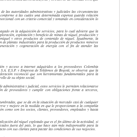
de las autoridades administrativas y judiciales las circunstancias
 conforme a las cuales una determinada
expensa
guarda relación
oporcional con un criterio comercial y tomando en consideración lo
agado en la adquisición de servicios, para lo cual advierte que la
ploración, explotación y beneficio de minas de níquel, producción y
oníquel
y otros productos de contenido de níquel. Igualmente, la
ón de plantas industriales para la producción de productos mineros
generación
y cogeneración de energía con el fin de atender las
xión y acceso a internet adquiridos a los proveedores Colombia
S.A. E.S.P. y Empresa de Teléfonos de
Bogotá
, se observa que la
ideración
reconoció que son herramientas fundamentales para la
ollo de su objeto social.
e administrativa y judicial, estos servicios le permiten relacionarse
ión de proveedores y cumplir con obligaciones frente a terceros,
umbradas, que se da en la situación de mercado casi de cualquier
nserve y mejore en la medida en que le proporcionan a la compañía
ción como son los socios, clientes, proveedores, empleados y hasta
zación del níquel explotado que es el fin último de la actividad, si
ubicados fuera del país, lo que hace aún más indispensable para la
cto con sus clientes para pactar las condiciones de sus negocios.