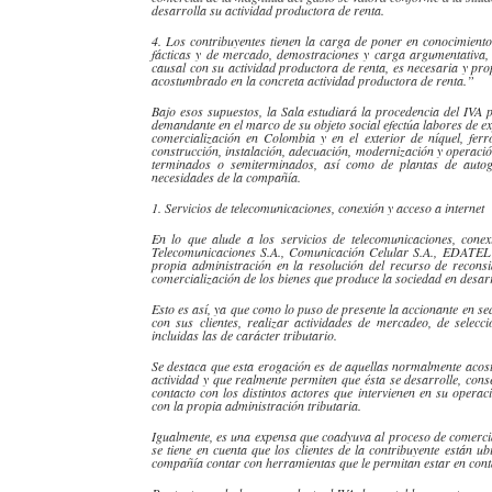
desarrolla su actividad productora de renta.
4. Los contribuyentes tienen la carga de poner en conocimiento 
fácticas
y de mercado, demostraciones y carga argumentativa,
causal con su actividad productora de renta, es necesaria y pr
acostumbrado en la concreta actividad productora de renta.”
Bajo esos supuestos, la Sala estudiará la procedencia del IVA p
demandante en el marco de su objeto social efectúa labores de ex
comercialización en Colombia y en el exterior de níquel,
ferr
construcción, instalación, adecuación, modernización y operaci
terminados o
semiterminados
, así como de plantas de
auto
necesidades de la compañía.
1. Servicios de telecomunicaciones, conexión y acceso a internet
En lo que alude a los servicios de telecomunicaciones, cone
Telecomunicaciones S.A., Comunicación Celular S.A.,
EDATEL
propia administración en la resolución del recurso de
recons
comercialización de los bienes que produce la sociedad en desarr
Esto es así, ya que como lo puso de presente la
accionante
en sed
con sus clientes, realizar actividades de mercadeo, de selecc
incluidas las de carácter tributario.
Se destaca que esta
erogación
es de aquellas normalmente acost
actividad y que realmente permiten que ésta se desarrolle, co
contacto con los distintos actores que intervienen en su opera
con la propia administración tributaria.
Igualmente, es una
expensa
que coadyuva al proceso de comerciali
se tiene en cuenta que los clientes de la contribuyente están 
compañía contar con herramientas que le permitan estar en conta