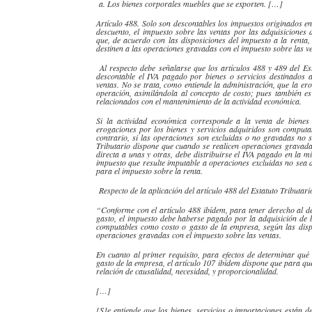
a. Los bienes corporales muebles que se exporten. […]
Artículo 488. Solo son
descontables
los impuestos originados en
descuento, el impuesto sobre las ventas por las adquisiciones 
que, de acuerdo con las disposiciones del impuesto a la renta
destinen a las operaciones gravadas con el impuesto sobre las v
Al respecto debe señalarse que los artículos 488 y 489 del Es
descontable
el IVA pagado por bienes o servicios destinados a
ventas. No se trata, como entiende la administración, que la
ero
operación, asimilándola al concepto de costo; pues también e
relacionados con el mantenimiento de la actividad económica.
Si la actividad económica corresponde a la venta de bienes
erogaciones
por los bienes y servicios adquiridos son computa
contrario, si las operaciones son excluidas o no gravadas no s
Tributario dispone que cuando se realicen operaciones gravadas
directa a unas y otras, debe distribuirse el IVA pagado en la 
impuesto que resulte imputable a operaciones excluidas no sea
para el impuesto sobre la renta.
Respecto de la aplicación del artículo 488 del Estatuto Tributari
“Conforme con el artículo 488
ibídem
, para tener derecho al d
gasto, el impuesto debe haberse pagado por la adquisición de b
computables como costo o gasto de la empresa, según las dispos
operaciones gravadas con el impuesto sobre las ventas.
En cuanto al primer requisito, para efectos de determinar qué
gasto de la empresa, el artículo 107
ibídem
dispone que para qu
relación de causalidad, necesidad, y proporcionalidad.
[…]
[S]e entiende que los bienes, servicios o importaciones están