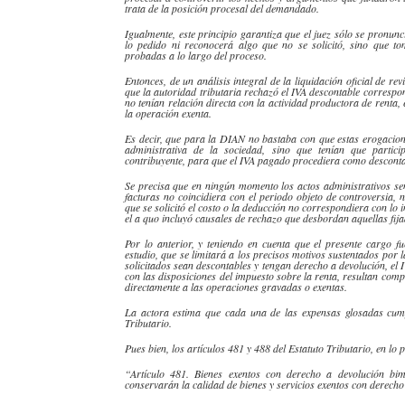
trata de la posición procesal del demandado.
Igualmente, este principio garantiza que el juez sólo se pronunc
lo pedido ni reconocerá algo que no se solicitó, sino que t
probadas a lo largo del proceso.
Entonces, de un análisis integral de la liquidación oficial de re
que la autoridad tributaria rechazó el IVA
descontable
correspond
no tenían relación directa con la actividad productora de renta
la operación exenta.
Es decir, que para la
DIAN
no bastaba con que estas
erogacio
administrativa de la sociedad, sino que tenían que partici
contribuyente, para que el IVA pagado procediera como
descont
Se precisa que en ningún momento los actos administrativos se
facturas no coincidiera con el periodo objeto de controversia, 
que se solicitó el costo o la deducción no correspondiera con lo 
el a quo incluyó causales de rechazo que desbordan aquellas fij
Por lo anterior, y teniendo en cuenta que el presente cargo 
estudio, que se limitará a los precisos motivos sustentados por 
solicitados sean
descontables
y tengan derecho a devolución, el 
con las disposiciones del impuesto sobre la renta, resultan com
directamente a las operaciones gravadas o exentas.
La
actora
estima que cada una de las expensas glosadas cu
Tributario.
Pues bien, los artículos 481 y 488 del Estatuto Tributario, en lo 
“Artículo 481. Bienes exentos con derecho a devolución bim
conservarán la calidad de bienes y servicios exentos con derecho