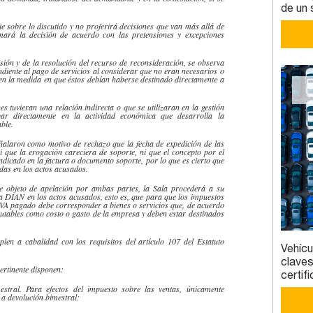
de un 
ie sobre lo discutido y no proferirá decisiones que van más allá de
omará la decisión de acuerdo con las pretensiones y excepciones
visión y de la resolución del recurso de
reconsideración
, se observa
iente al pago de servicios al considerar que no eran necesarios o
, en la medida en que éstos debían haberse destinado directamente a
nes
tuvieran una relación indirecta o que se utilizaran en la gestión
par directamente en la actividad económica que desarrolla la
able
.
ñalaron como motivo de rechazo que la fecha de expedición de las
ni que la
erogación
careciera de soporte, ni que el concepto por el
indicado en la factura o documento soporte, por lo que es cierto que
adas en los actos acusados.
fue objeto de apelación por ambas partes, la Sala procederá a su
la
DIAN
en los actos acusados, esto es, que para que los impuestos
IVA pagado debe corresponder a bienes o servicios que, de acuerdo
putables como costo o gasto de la empresa y deben estar destinados
mplen a
cabalidad
con los requisitos del artículo 107 del Estatuto
Vehícu
claves
pertinente disponen:
certi
estral. Para efectos del impuesto sobre las ventas, únicamente
 a devolución bimestral: