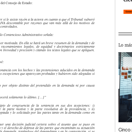
s del Consejo de Estado:
r si le asiste razón a la
actora
en cuanto a que el Tribunal vulneró
l IVA
descontable
por razones que van más allá de los motivos de
 controlados.
 lo Contencioso Administrativo señala:
e ser motivada. En ella se hará un breve resumen de la demanda y de
Lo más
s razonamientos legales, de equidad y doctrinarios estrictamente
 brevedad y precisión y citando los textos legales que se apliquen.
vé:
sonancia con los hechos y las pretensiones aducidos en la demanda
as excepciones que aparezcan probadas y hubieren sido alegadas si
or objeto distinto del pretendido en la demanda ni por causa
nocerá solamente lo último. […]”
ipio de congruencia de la sentencia en sus dos acepciones: i)
 la parte motiva y la parte resolutiva de la providencia, y ii)
optada y lo solicitado por las partes tanto en la demanda como en
ner una decisión judicial certera sobre el asunto que se puso en
o y el derecho de defensa de las partes que encaminan su actuación
Cinco 
la demanda, tratándose del demandante y en la contestación, si se