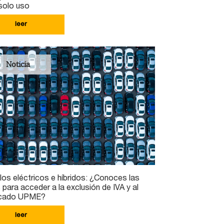
solo uso
leer
Noticia
los eléctricos e híbridos: ¿Conoces las
 para acceder a la exclusión de IVA y al
ficado UPME?
leer