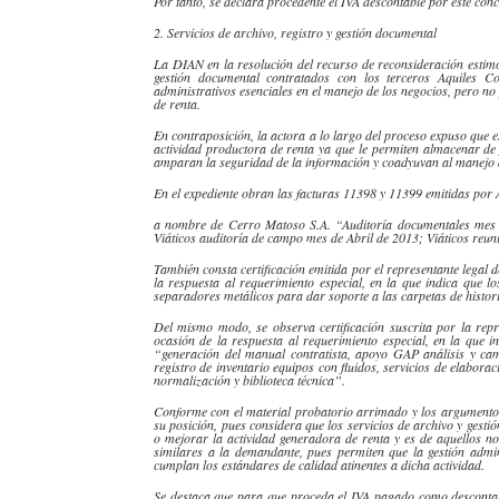
Por tanto, se declara procedente el IVA
descontable
por este conc
2. Servicios de archivo, registro y gestión documental
La
DIAN
en la resolución del recurso de
reconsideración
estimó
gestión documental contratados con los terceros
Aquiles
Col
administrativos esenciales en el manejo de los negocios, pero no
de renta.
En contraposición, la
actora
a lo largo del proceso expuso que es
actividad productora de renta ya que le permiten almacenar de 
amparan la seguridad de la información y coadyuvan al manejo d
En el expediente obran las facturas 11398 y 11399 emitidas por
a nombre de Cerro
Matoso
S.A. “Auditoría documentales mes 
Viáticos auditoría de campo mes de Abril de 2013; Viáticos reun
También consta certificación emitida por el representante legal 
la respuesta al requerimiento especial, en la que indica que l
separadores metálicos para dar soporte a las carpetas de histor
Del mismo modo, se observa certificación suscrita por la rep
ocasión de la respuesta al requerimiento especial, en la que i
“generación del manual contratista, apoyo GAP análisis y ca
registro de inventario equipos con fluidos, servicios de elabora
normalización y biblioteca técnica”.
Conforme con el material probatorio arrimado y los argumentos
su posición, pues considera que los servicios de archivo y gest
o mejorar la actividad generadora de renta y es de aquellos 
similares a la demandante, pues permiten que la gestión admin
cumplan los estándares de calidad atinentes a dicha actividad.
Se destaca que para que proceda el IVA pagado como
desconta