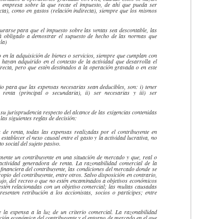
la empresa sobre la que recae el impuesto, de ahí que pueda ser
ecta), como en gastos (relación indirecta), siempre que los mismos
gurarse para que el impuesto sobre las ventas sea
descontable
, las
tá obligado a demostrar el supuesto de hecho de las normas que
la)
 en la adquisición de bienes o servicios, siempre que cumplan con
e hayan adquirido en el contexto de la actividad que desarrolla el
directa, pero que estén destinados a la operación gravada o en este
rio para que las expensas necesarias sean deducibles, son: i) tener
renta (principal o secundaria), ii) ser necesarias y iii) ser
su jurisprudencia respecto del alcance de las exigencias contenidas
 las siguientes reglas de decisión:
 de renta, todas las expensas realizadas por el contribuyente en
establecer el nexo causal entre el gasto y la actividad lucrativa, no
o social del sujeto pasivo.
mente un contribuyente en una situación de mercado y que, real o
 actividad generadora de renta. La
razonabilidad
comercial de la
n financiera del contribuyente, las condiciones del mercado donde se
ropio del contribuyente, entre otros. Salvo disposición en contrario,
lujo, del recreo o que no estén encaminados a objetivos económicos
estén relacionadas con un objetivo comercial; las multas causadas
resenten retribución a los accionistas, socios o partícipes; entre
de la
expensa
a la luz de un criterio comercial. La
razonabilidad
ación económica del contribuyente y el entorno de mercado en el que