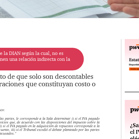
e la DIAN según la cual, no es
nen una relación indirecta con la
sito de que solo son descontables
raciones que constituyan costo o
dico:
las partes, le corresponde a la Sala determinar i) si el IVA pagado
vicios que, de acuerdo con las disposiciones del impuesto sobre la
i) si el IVA pagado en la adquisición de repuestos corresponde a la
ento, iii) si el Tribunal excedió el debate planteado por las partes
s acusados."