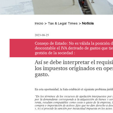
Inicio
>
Tax & Legal Times
>
Noticia
2023-08-25
Consejo de Estado: No es válida la posición d
descontable el IVA derivado de gastos que tie
gestión de la sociedad :
Así se debe interpretar el requi
los impuestos originados en ope
gasto.
​En esta oportunidad, la Sala estableció el siguiente problema jurí
"En los términos de los recursos de apelación interpuestos por 
por la demandante corresponde a la adquisición de bienes y ser
renta, resultan computables como costo o gasto de la empresa, i
compra o importación de activos fijos que no dan derecho a descu
y, iv) si procede la sanción por inexactitud impuesta en los acto