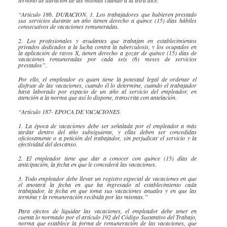
​“Artículo 186. DURACION. 1. Los trabajadores que hubieren prestado
sus servicios durante un año tienen derecho a quince (15) días hábiles
consecutivos de vacaciones remuneradas.
​2. Los profesionales y ayudantes que trabajan en establecimientos
privados dedicados a la lucha contra la tuberculosis, y los ocupados en
la aplicación de rayos X, tienen derecho a gozar de quince (15) días de
vacaciones remuneradas por cada seis (6) meses de servicios
prestados”.
Por ello, el empleador es quien tiene la potestad legal de ordenar el
disfrute de las vacaciones, cuando él lo determine, cuando el trabajador
haya laborado por espacio de un año al servicio del empleador, en
atención a la norma que así lo dispone, transcrita con antelación.
​​“Artículo 187- EPOCA DE VACACIONES.
​1. La época de vacaciones debe ser señalada por el empleador a más
tardar dentro del año ​subsiguiente, y ellas deben ser concedidas
oficiosamente o a petición del trabajador, sin perjudicar el servicio y la
efectividad del descanso.
2. El empleador tiene que dar a conocer con quince (15) días de
anticipación, la fecha en que le concederá las vacaciones.
​3. Todo empleador debe llevar un registro especial de vacaciones en que
el anotará la fecha en que ha ingresado al establecimiento cada
trabajador, la fecha en que toma sus vacaciones anuales y en que las
termina y la remuneración recibida por las mismas.”
​​Para efectos de liquidar las vacaciones, el empleador debe tener en
cuenta lo normado por el artículo 192 del Código Sustantivo del Trabajo,
norma que establece la forma de remuneración de las vacaciones, que