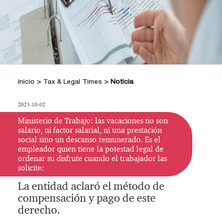
+
Hacer Pregunta
Doctrina DIAN
Posiciones Tributarias PwC
Jurisprudencia Corte Constitucional
+
Preguntas Frecuentes
Estatuto Tributario
Jurisprudencia Consejo de Estado
Comprar
Comprar
Convenios para evitar la doble
2026
+
imposición
Tax & Legal Times *
Textos oficiales de las normas
Home Tax & Legal Times
Años
Inicio
>
Tax & Legal Times
>
Noticia
Estatuto Contable
Personas naturales, Tributación
Anteriores
+
Servicios Legales y Tributario
internacional y Derecho laboral y
Instructivos
2024
Servicios legales
2023-10-02
Instructivo de
migratorio
2023
Servicios tributarios
activación
Impuestos Territoriales, Litigios,
Ministerio de Trabajo: las vacaciones no son
PwC Colombia
salario, ni factor salarial, ni una prestación
Regimen SIMPLE
2022
Instructivo
social sino un descanso remunerado. Es el
Derecho corporativo, Comercio exterior,
empleador quien tiene la potestad legal de
consulta App
2021
Fusiones y adquisiciones
ordenar su disfrute cuando el trabajador las
Instructivo
Impuesto sobre la renta, impuesto al
solicite:
2020
consulta Web
patrimonio y precios de la transferencia
La entidad aclaró el método de
2019
IVA, Impuesto nacional al consumo GMF
compensación y pago de este
y otros tributos
2018
derecho.
Boletines /Newsletter /信息推送
2017