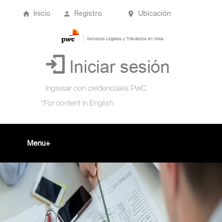
Inicio
Registro
Ubicación
Menu
Inicio
+
Acompañamiento Tributario Virtual
¿Qué es?
Perfil de usuario
Biblioteca Virtual