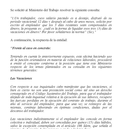
Especiales Reforma Tributaria
Doing Business in Colombia
​Se solicitó al Ministerio del Trabajo resolver la siguiente consulta:
2016
"1.Un trabajador, cuyo salario pactado es a destajo, disfrutó de su
periodo vacacional 12 días y después al cabo de unos meses, solicito por
escrito al empleador que los 3 días restantes sean compensados en
dinero, la pregunta es: ¿cuál es la forma de liquidar esos tres (3) días de
vacaciones en dinero? Por favor señalarnos la norma” (Sic)."
A continuación, la respuesta de la entidad:
​"Frente al caso en concreto:
​Teniendo en cuenta lo anteriormente expuesto, esta oficina haciendo uso
de la función orientadora en materia de relaciones laborales, procederá
a emitir el concepto conforme a la posición que tiene este Ministerio
respecto de los temas planteados en su consulta en los siguientes
términos generales:
​Las Vacaciones
​​Con respecto a sus inquietudes cabe manifestar que las vacaciones, si
bien es cierto no son una prestación social como tal sino un derecho
consagrado en el Código Sustantivo del Trabajo, para que el trabajador
alejado de toda inquietud relativa a la ejecución de sus labores, recupere
las fuerzas perdidas en la ejecución del contrato de trabajo, durante el
año al servicio del empleador, para que una vez se reintegre de las
mismas, continúe laborando en óptimas condiciones, dadas por el
descanso del trabajador.
Las vacaciones indistintamente si el empleador las concede en forma
colectiva o individual, deben ser concedidas por quince (15) días hábiles,
salvo la excepción contemplada en el artículo 186 Ídem, que señala el
término de duración de las mismas cuando a la letra dice: