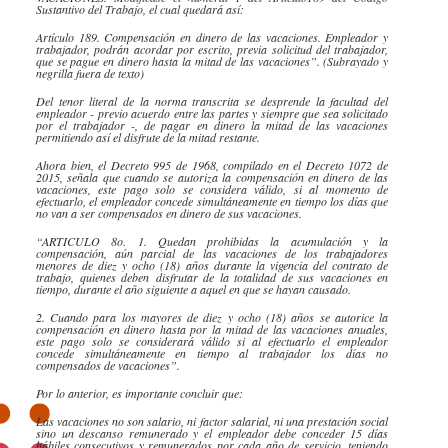
Sustantivo del Trabajo, el cual quedará así:
Artículo 189. Compensación en dinero de las vacaciones. Empleador y
trabajador, podrán acordar por escrito, previa solicitud del trabajador,
que s​e pague en dinero hasta la mitad de las vacaciones”. (Subrayado y
negrilla fuera de texto)
​Del tenor literal de la norma transcrita se desprende la facultad del
empleador - previo acuerdo entre las partes y siempre que sea solicitado
por el trabajador -, de pagar en dinero la mitad de las vacaciones
permitiendo así el disfrute de la mitad restante.
​Ahora bien, el Decreto 995 de 1968, compilado en el Decreto 1072 de
2015, señala que cuando se autoriza la compensación en dinero de las
vacaciones, este pago solo se considera válido, si al momento de
efectuarlo, el empleador concede simultáneamente en tiempo los días que
no van a ser compensados en dinero de sus vacaciones.
“ARTICULO 8o. 1. Quedan prohibidas la acumulación y la
compensación, aún parcial de las vacaciones de los trabajadores
menores de diez y ocho (18) años durante la vigencia del contrato de
trabajo, quienes deben disfrutar de la totalidad de sus vacaciones en
tiempo, durante el año siguiente a aquel en que se hayan causado.
2. Cuando para los mayores de diez y ocho (18) años se autorice la
compensación en dinero hasta por la mitad de las vacaciones anuales,
este pago solo se considerará válido si al efectuarlo el empleador
concede simultáneamente en tiempo al trabajador los días no
compensados de vacaciones”.
​Por lo anterior, es importante concluir que:
​Las vacaciones no son salario, ni factor salarial, ni una prestación social
sino un descanso remunerado y el empleador debe conceder 15 días
hábiles consecutivos y remunerados por cada año de servicio, teniendo