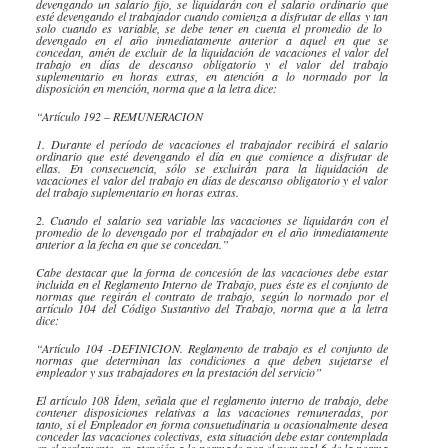
devengando un salario fijo, se liquidarán con el salario ordinario que
esté devengando el trabajador cuando comienza a disfrutar de ellas y tan
solo cuando es variable, se debe tener en cuenta el promedio de lo ​​
devengado en el año inmediatamente anterior a aquel en que se
concedan, amén de excluir de la liquidación de vacaciones el valor del
trabajo en días de descanso obligatorio y el valor del trabajo
suplementario en horas extras, en atención a lo normado por la
disposición en mención, norma que a la letra dice:
​​“Artículo 192 – REMUNERACION
1. Durante el período de vacaciones el trabajador recibirá el salario
ordinario que esté devengando el día en que comience a disfrutar de
ellas. En consecuencia, sólo se excluirán para la liquidación de
vacaciones el valor del trabajo en días de descanso obligatorio y el valor
del trabajo suplementario en horas extras.
2. Cuando el salario sea variable las vacaciones se liquidarán con el
promedio de lo devengado por el trabajador en el año inmediatamente
anterior a la fecha en que se concedan.”
​Cabe destacar que la forma de concesión de las vacaciones debe estar
incluida en el Reglamento Interno de Trabajo, pues éste es el conjunto de
normas que regirán el contrato de trabajo, según lo normado por el
artículo 104 del Código Sustantivo del Trabajo, norma que a la letra
dice:
“Artículo 104 -DEFINICION. Reglamento de trabajo es el conjunto de
normas que determinan las condiciones a que deben sujetarse el
empleador y sus trabajadores en la prestación del servicio”
El artículo 108 Ídem, señala que el reglamento interno de trabajo, debe
contener disposiciones relativas a las vacaciones remuneradas, por
tanto, si el Empleador en forma consuetudinaria u ocasionalmente desea
conceder las vacaciones colectivas, esta situación debe estar contemplada
en el reglamento, en atención a lo normado por el numeral 6 de la norma