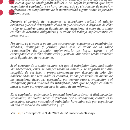
en cuenta que se catalogarán hábiles o no según la jornada que haya
estipulado el empleador y se haya consagrado en el contrato de trabajo y
reglamento, en cumplimiento de la normatividad vigente sobre la jornada
máxima legal.
Durante el período de vacaciones el trabajador recibirá el salario
ordinario que esté devengando el día en que comience a disfrutar de ellas
y sólo se excluirán para la liquidación de vacaciones el valor del trabajo
en días de descanso obligatorio y el valor del trabajo suplementario en
horas extras.
Por tanto, en el valor a pagar por concepto de vacaciones se incluirán los
sábados, domingos y festivos, pues solo el valor de la sobre
remuneración del trabajo suplementario de horas extras y el
correspondiente a días dominicales y festivos laborados serán excluidos
de la liquidación de vacaciones.
Si el contrato de trabajo termina sin que el trabajador haya disfrutado
las vacaciones, estas se compensarán en dinero y se pagarán por año
cumplido de servicio, y proporcionalmente por fracción de año. Sin
haberse dado por terminado el contrato, la compensación en dinero de
las vacaciones deben ser acordadas por escrito entre el empleador y el
trabajador, previa solicitud del trabajador, para que se pague en dinero
hasta el valor correspondiente a la mitad de las mismas.
Es el empleador quien tiene la potestad legal de ordenar el disfrute de las
vacaciones, las cuales serán disfrutadas por el trabajador, cuando él lo
determine, siempre y cuando el trabajador haya laborado por espacio de
un año al servicio del empleador.​ (...)"
Ver
aquí​
Concepto 71909​​ de 2023 del Ministerio de Trabajo.​