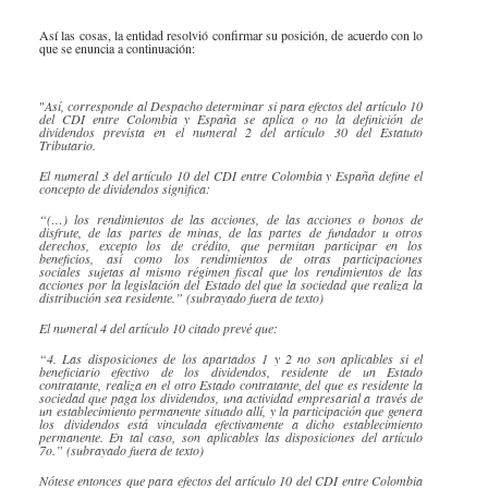
​Así las cosas, la entidad resolvió confirmar su posición, de acuerdo con lo
que se enuncia a continuación:
"
Así, corresponde al Despacho determinar si para efectos del artículo 10
del CDI entre Colombia y España se aplica o no la definición de
dividendos prevista en el numeral 2 del artículo 30 del Estatuto
Tributario.
El numeral 3 del artículo 10 del CDI entre Colombia y España define el
concepto de dividendos significa:
“(…) los rendimientos de las acciones, de las acciones o bonos de
disfrute, de las partes de minas, de las partes de fundador u otros
derechos, excepto los de crédito, que permitan participar en los
beneficios, así como los rendimientos de otras participaciones
sociales sujetas al mismo régimen fiscal que los rendimientos de las
acciones por la legislación del Estado del que la sociedad que realiza la
distribución sea residente.” (subrayado fuera de texto)
El numeral 4 del artículo 10 citado prevé que:
“4. Las disposiciones de los apartados 1 y 2 no son aplicables si el
beneficiario efectivo de los dividendos, residente de un Estado
contratante, realiza en el otro Estado contratante, del que es residente la
sociedad que paga los d​​ividendos, una actividad empresarial a través de
un establecimiento permanente situado allí, y la participación que genera
los dividendos está vinculada efectivamente a dicho establecimiento
permanente. En tal caso, son aplicables las disposiciones del artículo
7o.” (subrayado fuera de texto)
Nótese entonces que para efectos del artículo 10 del CDI entre Colombia