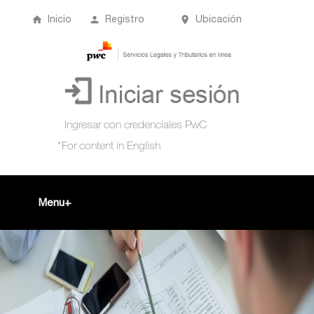
Inicio
Registro
Ubicación
Menu
Inicio
+
Acompañamiento Tributario Virtual
¿Qué es?
Perfil de usuario
Biblioteca Virtual