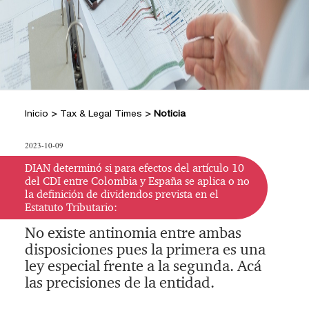
+
Hacer Pregunta
Doctrina DIAN
Posiciones Tributarias PwC
Jurisprudencia Corte Constitucional
+
Preguntas Frecuentes
Estatuto Tributario
Jurisprudencia Consejo de Estado
Comprar
Comprar
Convenios para evitar la doble
2026
+
imposición
Tax & Legal Times *
Textos oficiales de las normas
Home Tax & Legal Times
Años
Inicio
>
Tax & Legal Times
>
Noticia
Estatuto Contable
Personas naturales, Tributación
Anteriores
+
Servicios Legales y Tributario
internacional y Derecho laboral y
Instructivos
2024
Servicios legales
2023-10-09
Instructivo de
migratorio
2023
Servicios tributarios
activación
Impuestos Territoriales, Litigios,
DIAN determinó si para efectos del artículo 10
PwC Colombia
del CDI entre Colombia y España se aplica o no
Regimen SIMPLE
2022
Instructivo
la definición de dividendos prevista en el
Derecho corporativo, Comercio exterior,
Estatuto Tributario:
consulta App
2021
Fusiones y adquisiciones
No existe antinomia entre ambas
Instructivo
Impuesto sobre la renta, impuesto al
2020
disposiciones pues la primera es una
consulta Web
patrimonio y precios de la transferencia
2019
ley especial frente a la segunda. Acá
IVA, Impuesto nacional al consumo GMF
las precisiones de la entidad.
y otros tributos
2018
Boletines /Newsletter /信息推送
2017