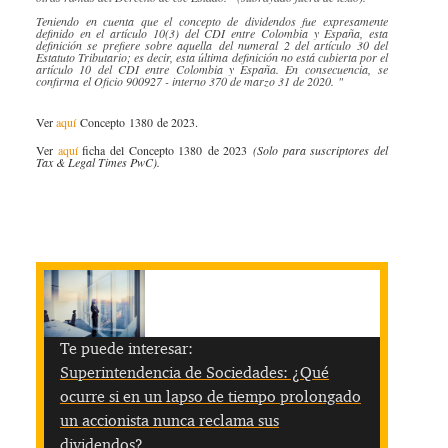
Teniendo en cuenta que el concepto de dividendos fue expresamente
definido en el artículo 10(3) del CDI entre Colombia y España, esta
definición se prefiere sobre aquella ​​del numeral 2 del artículo 30 del
Estatuto Tributario; es decir, esta última definición no está cubierta por el
artículo 10 del CDI entre Colombia y España. En consecuencia, se
confirma el Oficio 900927 - interno 370 de marzo 31 de 2020. "
Ver
aquí
Concepto 1380 de 2023.
Ver
aquí​
ficha del Concepto 1380 de 2023
(Solo para suscriptores del
Tax & Legal Times PwC).
Te puede interesar:
Superintendencia de Sociedades: ¿Qué
ocurre si en un lapso de tiempo prolongado
un accionista nunca reclama sus
dividendos?