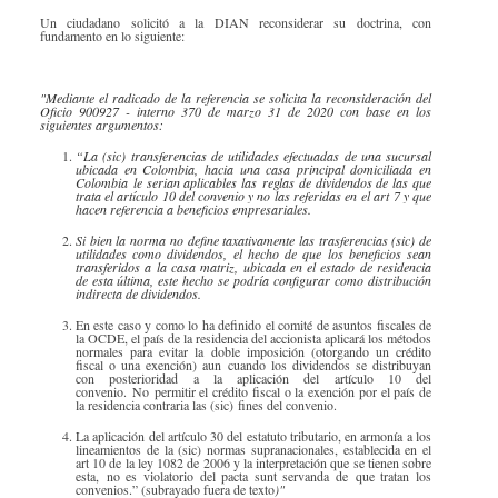
Especiales Reforma Tributaria
Un ciudadano solicitó a la DIAN reconsiderar su doctrina, con
fundamento en lo siguiente:
Doing Business in Colombia
2016
​"Mediante el radicado de la referencia se solicita la reconsideración del
Oficio 900927 - interno 370 de marzo 31 de 2020 con base en los
siguientes argumentos:
“La (sic) transferencias de utilidades efectuadas de una sucursal
ubicada en Colombia, hacia una casa principal domiciliada en
Colombia le serian aplicables las reglas de dividendos de las que
trata el artículo 10 del convenio y no las referidas en el art 7 y que
hacen referencia a beneficios empresariales.
Si bien la norma no define taxativamente las trasferencias (sic) de
utilidades como dividendos, el hecho de que los beneficios sean
transferidos a la casa matriz, ubicada en el estado de residencia
de esta última, este hecho se podría configurar como distribución
indirecta de dividendos.
En este caso y como lo ha definido el comité de asuntos fiscales de
la OCDE, el país de la residencia del accionista aplicará los métodos
normales para evitar la doble imposición (otorgando un crédito
fiscal o una exención) aun cuando los dividendos se distribuyan
con posterioridad a la aplicación del artículo 10 del
convenio. No permitir el crédito fiscal o la exención por el país de
la residencia contraria las (sic) fines del convenio.
La aplicación del artículo 30 del estatuto tributario, en armonía a los
lineamientos de la (sic) normas supranacionales, establecida en el
art 10 de la ley 1082 de 2006 y la interpretación que se tienen sobre
esta, no es violatorio del pacta sunt servanda de que tratan los
convenios.” (subrayado fuera de texto
)"