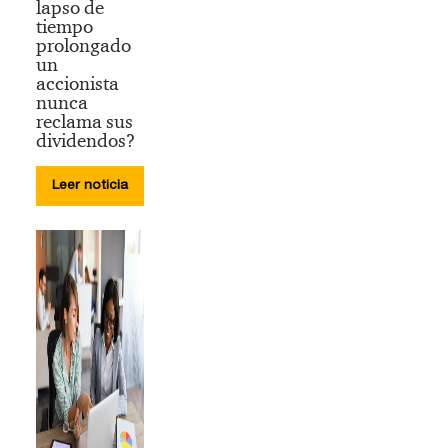
lapso de
tiempo
prolongado
un
accionista
nunca
reclama sus
dividendos?
Leer noticia