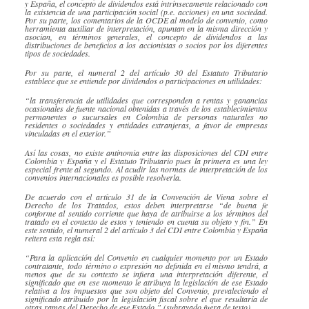
y España, el concepto de dividendos está intrínsecamente relacionado con
la existencia de una participación social (p.e. acciones) en una sociedad.
Por su parte, los comentarios de la OCDE al modelo de convenio, como
herramienta auxiliar de interpretación, apuntan en la misma dirección y
asocian, en términos generales, el concepto de dividendos a las
distribuciones de beneficios a los accionistas o socios por los diferentes
tipos de sociedades.
Por su parte, el numeral 2 del artículo 30 del Estatuto Tributario
establece que se entiende por dividendos o participaciones en utilidades:
“la transferencia de utilidades que corresponden a rentas y ganancias
ocasionales de fuente nacional obtenidas a través de los establecimientos
permanentes o sucursales en Colombia de personas naturales no
residentes o sociedades y entidades extranjeras, a favor de empresas
vinculadas en el exterior.”
Así las cosas, no existe antinomia entre las disposiciones del CDI entre
Colombia y España y el Estatuto Tributario pues la primera es una ley
especial frente al segundo. Al acudir las normas de interpretación de los
convenios internacionales es posible resolverla.
De acuerdo con el artículo 31 de la Convención de Viena sobre el
Derecho de los Tratados, estos deben interpretarse “de buena fe
conforme al sentido corriente que haya de atribuirse a los términos del
tratado en el contexto de estos y teniendo en cuenta su objeto y fin.” En
este sentido, el numeral 2 del artículo 3 del CDI entre Colombia y España
reitera esta regla así:
“Para la aplicación del Convenio en cualquier momento por un Estado
contratante, todo término o expresión no definida en el mismo tendrá, a
menos que de su contexto se infiera una interpretación diferente, el
significado que en ese momento le atribuya la legislación de ese Estado
relativa a los impuestos que son objeto del Convenio, prevaleciendo el
significado atribuido por la legislación fiscal sobre el que resultaría de
otras ramas del Derecho de ese Estado.” (subrayado fuera de texto).