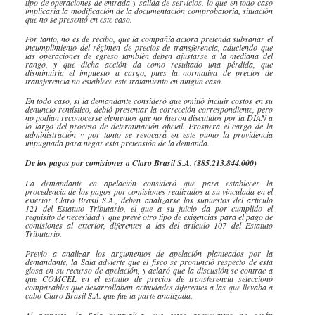
tipo de operaciones de entrada y salida de servicios, lo que en todo caso
implicaría la modificación de la documentación comprobatoria, situación
que no se presentó en este caso.
Por tanto, no es de recibo, que la compañía actora pretenda subsanar el
incumplimiento del régimen de precios de transferencia, aduciendo que
las operaciones de egreso también deben ajustarse a la mediana del
rango, y que dicha acción da como resultado una pérdida, que
disminuiría el impuesto a cargo, pues la normativa de precios de
transferencia no establece este tratamiento en ningún caso.
En todo caso, si la demandante consideró que omitió incluir costos en su
denuncio rentístico, debió presentar la corrección correspondiente, pero
no podían reconocerse elementos que no fueron discutidos por la DIAN a
lo largo del proceso de determinación oficial. Prospera el cargo de la
administración y por tanto se revocará en este punto la providencia
impugnada para negar esta pretensión de la demanda.
De los pagos por comisiones a Claro Brasil S.A. ($85.213.844.000)
La demandante en apelación consideró que para establecer la
procedencia de los pagos por comisiones realizados a su vinculada en el
exterior Claro Brasil S.A., deben analizarse los supuestos del artículo
121 del Estatuto Tributario, el que a su juicio da por cumplido el
requisito de necesidad y que prevé otro tipo de exigencias para el pago de
comisiones al exterior, diferentes a las del artículo 107 del Estatuto
Tributario.
Previo a analizar los argumentos de apelación planteados por la
demandante, la Sala advierte que el fisco se pronunció respecto de esta
glosa en su recurso de apelación, y aclaró que la discusión se contrae a
que COMCEL en el estudio de precios de transferencia seleccionó
comparables que desarrollaban actividades diferentes a las que llevaba a
cabo Claro Brasil S.A. que fue la parte analizada.
Al respecto, la Sala puntualiza que estos argumentos no serán