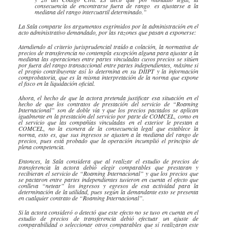
consecuencia de encontrarse fuera de rango, es ajustarse a la
mediana del rango intercuartil determinado.”
La Sala comparte los argumentos esgrimidos por la administración en el
acto administrativo demandado, por las razones que pasan a exponerse:
Atendiendo al criterio jurisprudencial traído a colación, la normativa de
precios de transferencia no contempla excepción alguna para ajustar a la
mediana las operaciones entre partes vinculadas cuyos precios se sitúen
por fuera del rango transaccional entre partes independientes, máxime si
el propio contribuyente así lo determina en su DIIPT y la información
comprobatoria, que es la misma interpretación de la norma que expone
el fisco en la liquidación oficial.
Ahora, el hecho de que la actora pretenda justificar esa situación en el
hecho de que los contratos de prestación del servicio de “Roaming
Internacional” son de doble vía y que los precios pactados se aplican
igualmente en la prestación del servicio por parte de COMCEL, como en
el servicio que las compañías vinculadas en el exterior le prestan a
COMCEL, no la exonera de la consecuencia legal que establece la
norma, esto es, que sus ingresos se ajusten a la mediana del rango de
precios, pues está probado que la operación incumplió el principio de
plena competencia.
Entonces, la Sala considera que al realizar el estudio de precios de
transferencia la actora debió elegir comparables que prestaran y
recibieran el servicio de “Roaming Internacional” y que los precios que
se pactaron entre partes independientes tuvieron en cuenta el efecto que
conlleva “netear” los ingresos y egresos de esa actividad para la
determinación de la utilidad, pues según la demandante esto se presenta
en cualquier contrato de “Roaming Internacional”.
Si la actora consideró o detectó que este efecto no se tuvo en cuenta en el
estudio de precios de transferencia debió efectuar un ajuste de
comparabilidad o seleccionar otros comparables que sí realizaran este