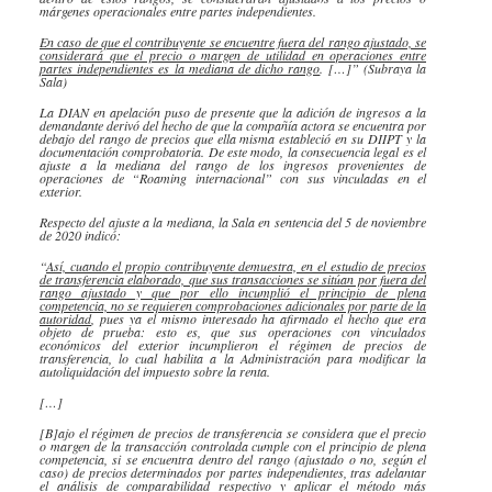
márgenes operacionales entre partes independientes.
En caso de que el contribuyente se encuentre fuera del rango ajustado, se
considerará que el precio o margen de utilidad en operaciones entre
partes independientes es la mediana de dicho rango
. […]” (Subraya la
Sala)
La
DIAN
en apelación puso de presente que la adición de ingresos a la
demandante derivó del hecho de que la compañía
actora
se encuentra por
debajo del rango de precios que ella misma estableció en su
DIIPT
y la
documentación comprobatoria. De este modo, la consecuencia legal es el
ajuste a la mediana del rango de los ingresos provenientes de
operaciones de “
Roaming
internacional” con sus vinculadas en el
exterior.
Respecto del ajuste a la mediana, la Sala en sentencia del 5 de noviembre
de 2020 indicó:
“
Así, cuando el propio contribuyente demuestra, en el estudio de precios
de transferencia elaborado, que sus transacciones se sitúan por fuera del
rango ajustado y que por ello incumplió el principio de plena
competencia, no se requieren comprobaciones adicionales por parte de la
autoridad
, pues ya el mismo interesado ha afirmado el hecho que era
objeto de prueba: esto es, que sus operaciones con vinculados
económicos del exterior incumplieron el régimen de precios de
transferencia, lo cual habilita a la Administración para modificar la
autoliquidación del impuesto sobre la renta.
[…]
[B]ajo el régimen de precios de transferencia se considera que el precio
o margen de la transacción controlada cumple con el principio de plena
competencia, si se encuentra dentro del rango (ajustado o no, según el
caso) de precios determinados por partes independientes, tras adelantar
el análisis de
comparabilidad
respectivo y aplicar el método más