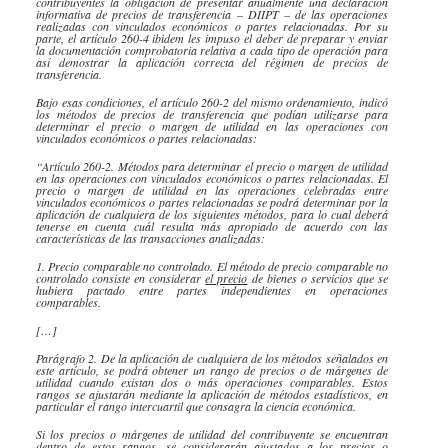
contribuyentes la obligación de presentar anualmente una declaración
informativa de precios de transferencia –
DIIPT
– de las operaciones
realizadas con vinculados económicos o partes relacionadas. Por su
parte, el artículo 260-4
ibidem
les impuso el deber de preparar y enviar
la documentación comprobatoria relativa a cada tipo de operación para
así demostrar la aplicación correcta del régimen de precios de
transferencia.
Bajo esas condiciones, el artículo 260-2 del mismo ordenamiento, indicó
los métodos de precios de transferencia que podían utilizarse para
determinar el precio o margen de utilidad en las operaciones con
vinculados económicos o partes relacionadas:
“Artículo 260-2. Métodos para determinar el precio o margen de utilidad
en las operaciones con vinculados económicos o partes relacionadas. El
precio o margen de utilidad en las operaciones celebradas entre
vinculados económicos o partes relacionadas se podrá determinar por la
aplicación de cualquiera de los siguientes métodos, para lo cual deberá
tenerse en cuenta cuál resulta más apropiado de acuerdo con las
características de las transacciones analizadas:
1. Precio comparable no controlado. El método de precio comparable no
controlado consiste en considerar
el precio
de bienes o servicios que se
hubiera pactado entre partes independientes en operaciones
comparables.
[…]
Parágrafo 2. De la aplicación de cualquiera de los métodos señalados en
este artículo, se podrá obtener un rango de precios o de márgenes de
utilidad cuando existan dos o más operaciones comparables. Estos
rangos se ajustarán mediante la aplicación de métodos estadísticos, en
particular el rango
intercuartil
que consagra la ciencia económica.
Si los precios o márgenes de utilidad del contribuyente se encuentran
dentro de estos rangos, se considerarán ajustados a los precios o