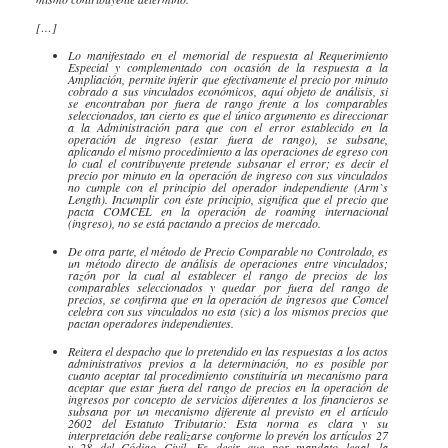
[…]
Lo manifestado en el memorial de respuesta al Requerimiento
Especial y complementado con ocasión de la respuesta a la
Ampliación, permite inferir que efectivamente el precio por minuto
cobrado a sus vinculados económicos, aquí objeto de análisis, si
se encontraban por fuera de rango frente a los comparables
seleccionados, tan cierto es que el único argumento es direccionar
a la Administración para que con el error establecido en la
operación de ingreso (estar fuera de rango), se subsane,
aplicando el mismo procedimiento a las operaciones de egreso con
lo cual el contribuyente pretende subsanar el error; es decir el
precio por minuto en la operación de ingreso con sus vinculados
no cumple con el principio del operador independiente (Arm`s
Length). Incumplir con éste principio, significa que el precio que
pacta COMCEL en la operación de roaming internacional
(ingreso), no se está pactando a precios de mercado.
De otra parte, el método de Precio Comparable no Controlado, es
un método directo de análisis de operaciones entre vinculados;
razón por la cual al establecer el rango de precios de los
comparables seleccionados y quedar por fuera del rango de
precios, se confirma que en la operación de ingresos que Comcel
celebra con sus vinculados no esta (sic) a los mismos precios que
pactan operadores independientes.
Reitera el despacho que lo pretendido en las respuestas a los actos
administrativos previos a la determinación, no es posible por
cuanto aceptar tal procedimiento constituiría un mecanismo para
aceptar que estar fuera del rango de precios en la operación de
ingresos por concepto de servicios diferentes a los financieros se
subsana por un mecanismo diferente al previsto en el artículo
2602 del Estatuto Tributario: Esta norma es clara y su
interpretación debe realizarse conforme lo prevén los artículos 27
y 28 del Código Civil. Es decir que por mandato legal, la