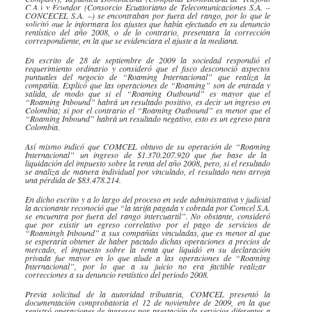
C.A.) y Ecuador (Consorcio Ecuatoriano de Telecomunicaciones S.A. –
CONCECEL
S.A. –) se encontraban por fuera del rango, por lo que le
solicitó que le informara los ajustes que había efectuado en su denuncio
rentístico
del año 2008, o de lo contrario, presentara la corrección
correspondiente, en la que se evidenciara el ajuste a la mediana.
En escrito de 28 de septiembre de 2009 la sociedad respondió el
requerimiento ordinario y consideró que el fisco desconoció aspectos
puntuales del negocio de “
Roaming
Internacional” que realiza la
compañía. Explicó que las operaciones de “
Roaming
” son de entrada y
salida, de modo que si el “
Roaming
Outbound
” es mayor que el
“
Roaming
Inbound
” habrá un resultado positivo, es decir un ingreso en
Colombia; si por el contrario el “
Roaming
Outbound
” es menor que el
“
Roaming
Inbound
” habrá un resultado negativo, esto es un egreso para
Colombia.
Así mismo indicó que
COMCEL
obtuvo de su operación de “
Roaming
Internacional” un ingreso de $1.370.207.920 que fue base de la
liquidación del impuesto sobre la renta del año 2008, pero, si el resultado
se analiza de manera individual por vinculado, el resultado neto arroja
una pérdida de $83.478.214.
En dicho escrito y a lo largo del proceso en sede administrativa y judicial
la
accionante
reconoció que “la tarifa pagada y cobrada por
Comcel
S.A.
se encuentra por fuera del rango
intercuartil
”. No obstante, consideró
que por existir un egreso correlativo por el pago de servicios de
“
Roamingh
Inbound
” a sus compañías vinculadas, que es menor al que
se esperaría obtener de haber pactado dichas operaciones a precios de
mercado, el impuesto sobre la renta que liquidó en su declaración
privada fue mayor en lo que alude a las operaciones de “
Roaming
Internacional”, por lo que a su juicio no era factible realizar
correcciones a su denuncio
rentístico
del periodo 2008.
Previa solicitud de la autoridad tributaria,
COMCEL
presentó la
documentación comprobatoria el 12 de noviembre de 2009, en la que
registró operaciones de ingresos por prestación de servicios diferentes a