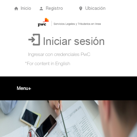
Inicio
Registro
Ubicación
Menu
Inicio
+
Acompañamiento Tributario Virtual
¿Qué es?
Perfil de usuario
Biblioteca Virtual