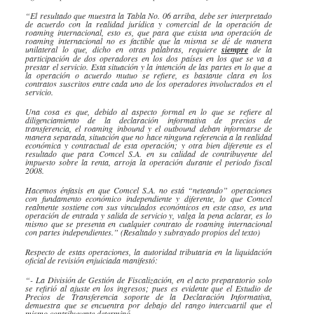
“El resultado que muestra la Tabla No. 06 arriba, debe ser interpretado
de acuerdo con la realidad jurídica y comercial de la operación de
roaming internacional, esto es, que para que exista una operación de
roaming internacional no es factible que la misma se dé de manera
unilateral lo que, dicho en otras palabras, requiere
siempre
de la
participación de dos operadores en los dos países en los que se va a
prestar el servicio. Esta situación y la intención de las partes en lo que a
la operación o acuerdo mutuo se refiere, es bastante clara en los
contratos suscritos entre cada uno de los operadores involucrados en el
servicio.
Una cosa es que, debido al aspecto formal en lo que se refiere al
diligenciamiento de la declaración informativa de precios de
transferencia, el roaming inbound y el outbound deban informarse de
manera separada, situación que no hace ninguna referencia a la realidad
económica y contractual de esta operación; y otra bien diferente es el
resultado que para Comcel S.A. en su calidad de contribuyente del
impuesto sobre la renta, arroja la operación durante el periodo fiscal
2008.
Hacemos énfasis en que Comcel S.A. no está “neteando” operaciones
con fundamento económico independiente y diferente, lo que Comcel
realmente sostiene con sus vinculados económicos en este caso, es una
operación de entrada y salida de servicio y, valga la pena aclarar, es lo
mismo que se presenta en cualquier contrato de roaming internacional
con partes independientes.” (Resaltado y subrayado propios del texto)
Respecto de estas operaciones, la autoridad tributaria en la liquidación
oficial de revisión enjuiciada manifestó:
“- La División de Gestión de Fiscalización, en el acto preparatorio solo
se refirió al ajuste en los ingresos; pues es evidente que el Estudio de
Precios de Transferencia soporte de la Declaración Informativa,
demuestra que se encuentra por debajo del rango intercuartil que el
mismo contribuyente determinó.