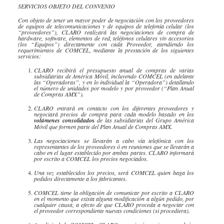
SERVICIOS OBJETO DEL CONVENIO
Con objeto de tener un mayor poder de negociación con los proveedores
de equipos de telecomunicaciones y de equipos de telefonía celular (los
“proveedores”), CLARO realizará las negociaciones de compra de
hardware
, software, elementos de red, teléfonos celulares y/o accesorios
(los “Equipos”) directamente con cada Proveedor, atendiendo los
requerimientos de
COMCEL
, mediante la prestación de los siguientes
servicios:
CLARO recibirá el presupuesto anual de compras de varias
subsidiarias de América Móvil, incluyendo COMCEL (en adelante
las “Operadoras”, y en lo individual la “Operadora”) detallando
el número de unidades por modelo y por proveedor (“Plan Anual
de Compras AMX”).
CLARO entrará en contacto con los diferentes proveedores y
negociará precios de compra para cada modelo basado en los
volúmenes consolidado
s
de las subsidiarias del Grupo América
Móvil que formen parte del Plan Anual de Compras AMX.
Las negociaciones se llevarán a cabo vía telefónica con los
representantes de los proveedores ó en reuniones que se llevarán a
cabo en el lugar establecido por ambas partes. CLARO informará
por escrito a COMCEL los precios negociados.
Una vez establecidos los precios, será COMCEL quien haga los
pedidos directamente a los fabricantes.
COMCEL tiene la obligación de comunicar por escrito a CLARO
en el momento que exista alguna modificación a algún pedido, por
cualquier causa, a efecto de que CLARO proceda a negociar con
el proveedor correspondiente nuevas condiciones (si procediera).