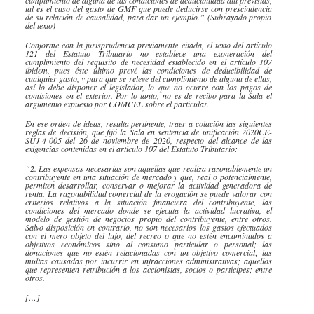
tal es el caso del gasto de GMF que puede deducirse con
prescindencia
de su relación de causalidad, para dar un ejemplo.” (Subrayado propio
del texto)
Conforme con la jurisprudencia previamente citada, el texto del artículo
121 del Estatuto Tributario no establece una
exoneración
del
cumplimiento del requisito de necesidad establecido en el artículo 107
ibidem
, pues éste último prevé las condiciones de
deducibilidad
de
cualquier gasto, y para que se releve del cumplimiento de alguna de ellas,
así lo debe disponer el legislador, lo que no ocurre con los pagos de
comisiones en el exterior. Por lo tanto, no es de recibo para la Sala el
argumento expuesto por
COMCEL
sobre el particular.
En ese orden de ideas, resulta pertinente, traer a colación las siguientes
reglas de decisión, que fijó la Sala en sentencia de unificación 2020CE-
SUJ-4-005 del 26 de noviembre de 2020, respecto del alcance de las
exigencias contenidas en el artículo 107 del Estatuto Tributario:
“2. Las expensas necesarias son aquellas que realiza razonablemente un
contribuyente en una situación de mercado y que, real o potencialmente,
permiten desarrollar, conservar o mejorar la actividad generadora de
renta. La
razonabilidad
comercial de la
erogación
se puede valorar con
criterios relativos a la situación financiera del contribuyente, las
condiciones del mercado donde se ejecuta la actividad lucrativa, el
modelo de gestión de negocios propio del contribuyente, entre otros.
Salvo disposición en contrario, no son necesarios los gastos efectuados
con el mero objeto del lujo, del recreo o que no estén encaminados a
objetivos económicos sino al consumo particular o personal; las
donaciones que no estén relacionadas con un objetivo comercial; las
multas causadas por incurrir en infracciones administrativas; aquellos
que representen retribución a los accionistas, socios o partícipes; entre
otros.
[…]