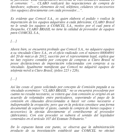
el convenio: “… CLARO realizará las negociaciones de compra de
hardware, software, elementos de red, teléfonos, celulares y/o accesorios
(los equipos) directamente con cada proveedor…”.
Es evidente que Comcel S.A., es quien elabora el pedido y realiza la
importación de los equipos adquiridos a cada fabricante, CLARO Brasil
no le vende los equipos a COMCEL S.A., motivo por el cual para el
Despacho, CLARO BRASIL no tiene la calidad de proveedor de equipos
para COMCEL S.A.,
[…]
Ahora bien, se encuentra probado que Comcel S.A., no adquiere equipos
a su vinculado Claro S.A., en el oficio radicado con el número 00004691
del 20 de marzo de 2012, suscrito por el representante legal, explica que
no hay registro contable por concepto de compras a Claro Brasil ni
posee declaraciones de importación relacionadas con compras a su
vinculado. Igualmente manifiesta que Comcel no adquirió equipos de
telefonía móvil a Claro Brasil, (folios 225 y 226).
[…]
Así las cosas el gasto solicitado por concepto de Comisión pagada a su
vinculado económico “CLARO BRASIL” no se encuentra procedente por
cuanto no resulta necesario, se reitera que ésta comisión se originó en un
acuerdo de voluntades entre particulares, soportando el pago de la
comisión en cláusulas direccionadas a hacer ver como necesario e
indispensable la erogación; pero que en la práctica constituye una forma
documental de soportar el gasto, cuando la compra de bienes (equipos y
accesorios) la efectúa directamente el contribuyente al proveedor
(fabricante). Con este proceder se vulnera el sentido del legislador
contenidos en el artículo 107 del Estatuto Tributario.”
De lo expuesto hasta este punto, se observa que la administración
producto de su investigación estableció que COMCEL no efectuó