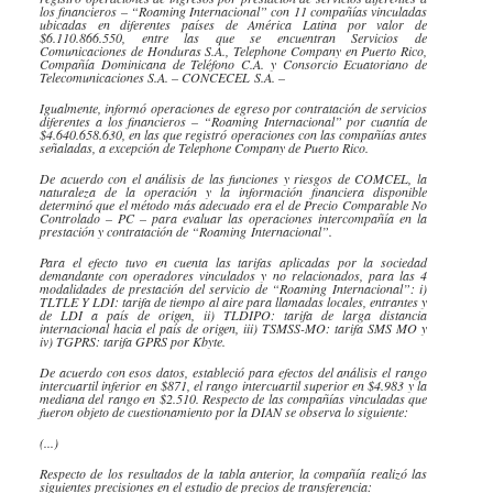
los financieros – “
Roaming
Internacional” con 11 compañías vinculadas
ubicadas en diferentes países de América Latina por valor de
$6.110.866.550, entre las que se encuentran Servicios de
Comunicaciones de Honduras S.A.,
Telephone
Company
en Puerto Rico,
Compañía Dominicana de Teléfono C.A. y Consorcio Ecuatoriano de
Telecomunicaciones S.A. –
CONCECEL
S.A. –
Igualmente, informó operaciones de egreso por contratación de servicios
diferentes a los financieros – “Roaming Internacional” por cuantía de
$4.640.658.630, en las que registró operaciones con las compañías antes
señaladas, a excepción de Telephone Company de Puerto Rico.
De acuerdo con el análisis de las funciones y riesgos de COMCEL, la
naturaleza de la operación y la información financiera disponible
determinó que el método más adecuado era el de Precio Comparable No
Controlado – PC – para evaluar las operaciones intercompañía en la
prestación y contratación de “Roaming
Internacional”.
Para el efecto tuvo en cuenta las tarifas aplicadas por la sociedad
demandante con operadores vinculados y no relacionados, para las 4
modalidades de prestación del servicio de “Roaming Internacional”: i)
TLTLE Y LDI: tarifa de tiempo al aire para llamadas locales, entrantes y
de LDI a país de origen, ii) TLDIPO: tarifa de larga distancia
internacional hacia el país de origen, iii) TSMSS-MO: tarifa SMS MO y
iv) TGPRS: tarifa GPRS por Kbyte.
De acuerdo con esos datos, estableció para efectos del análisis el rango
intercuartil inferior en $871, el rango intercuartil superior en $4.983 y la
mediana del rango en $2.510. Respecto de las compañías vinculadas que
fueron objeto de cuestionamiento por la DIAN se observa lo siguiente:
(...)
Respecto de los resultados de la tabla anterior, la compañía realizó las
siguientes precisiones en el estudio de precios de transferencia: