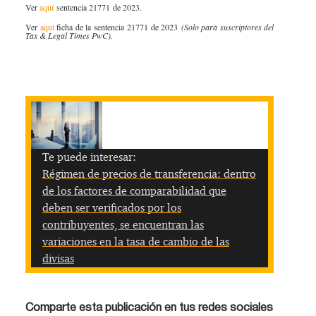
Ver
aquí​
senten​​cia 21771 de 2023.
​Ver
aquí
ficha ​​de ​la sentencia 21771​​ de 2023
(Solo para suscriptores del
Tax & Legal Times PwC).​​
Te puede interesar:
Régimen de precios de transferencia: dentro
de los factores de comparabilidad que
deben ser verificados por los
contribuyentes, se encuentran las
variaciones en la tasa de cambio de las
divisas
Comparte esta publicación en tus redes sociales