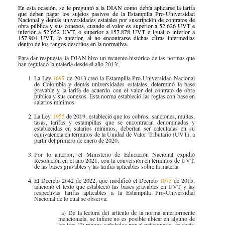
Especiales Reforma Tributaria
En esta ocasión, se le preguntó a la DIAN como debía aplicarse la tarifa
que deben pagar los sujetos pasivos de la Estampilla Pro-Universidad
Doing Business in Colombia
2016
Nacional y demás universidades estatales por suscripción de contratos de
obra pública y sus conexos, cuando el valor es superior a 52.626 UVT e
inferior a 52.652 UVT, o superior a 157.878 UVT e igual o inferior a
157.904 UVT, lo anterior, al no encontrarse dichas cifras intermedias
dentro de los rangos descritos en la normativa.
Para dar respuesta, la DIAN hizo un recuento histórico de las normas que
han regulado la materia desde el año 2013:
La Ley
1697
de 2013 creó la Estampilla Pro-Universidad Nacional
de Colombia y demás universidades estatales, determinó la base
gravable y la tarifa de acuerdo con el valor del contrato de obra
pública y sus conexos. Esta norma estableció las reglas con base en
salarios mínimos.
La Ley
1955
de 2019, estableció que los cobros, sanciones, multas,
tasas, tarifas y estampillas que se encontraran denominadas y
establecidas en salarios mínimos, deberían ser calculadas en su
equivalencia en términos de la Unidad de Valor Tributario (UVT), a
partir del primero de enero de 2020.
Por lo anterior, el Ministerio de Educación Nacional expidió
Resolución en el año 2021, con la conversión en términos de UVT,
de las bases gravables y las tarifas aplicables sobre la materia.
El Decreto 2642 de 2022, que modificó el Decreto
1075
de 2015,
adicionó el texto que estableció las bases gravables en UVT y las
respectivas tarifas aplicables a la Estampilla Pro-Universidad
Nacional de lo cual se observa:
a)
De la lectura del artículo de la norma anteriormente
mencionada, se infiere no es posible ubicar en alguno de
los tres (3) rangos señalados por el peticionario, es decir,