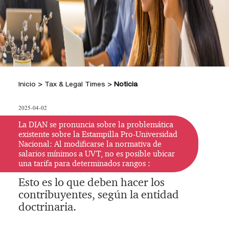
+
Hacer Pregunta
Doctrina DIAN
Posiciones Tributarias PwC
Jurisprudencia Corte Constitucional
+
Preguntas Frecuentes
Estatuto Tributario
Jurisprudencia Consejo de Estado
Comprar
Comprar
Convenios para evitar la doble
2026
+
imposición
Tax & Legal Times *
Textos oficiales de las normas
Home Tax & Legal Times
Años
Inicio
>
Tax & Legal Times
>
Noticia
Estatuto Contable
Personas naturales, Tributación
Anteriores
+
Servicios Legales y Tributario
internacional y Derecho laboral y
Instructivos
2024
Servicios legales
2025-04-02
Instructivo de
migratorio
2023
Servicios tributarios
activación
Impuestos Territoriales, Litigios,
La DIAN se pronuncia sobre la problemática
PwC Colombia
existente sobre la Estampilla Pro-Universidad
Regimen SIMPLE
2022
Instructivo
Nacional: Al modificarse la normativa de
Derecho corporativo, Comercio exterior,
salarios mínimos a UVT, no es posible ubicar
consulta App
2021
Fusiones y adquisiciones
una tarifa para determinados rangos :
Instructivo
Impuesto sobre la renta, impuesto al
2020
Esto es lo que deben hacer los
consulta Web
patrimonio y precios de la transferencia
2019
contribuyentes, según la entidad
IVA, Impuesto nacional al consumo GMF
doctrinaria.
y otros tributos
2018
Boletines /Newsletter /信息推送
2017