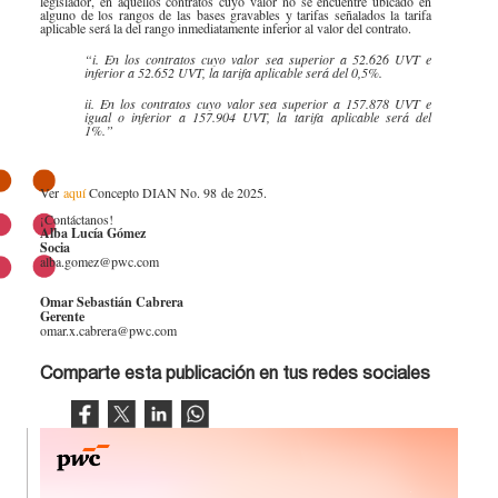
legislador, en aquellos contratos cuyo valor no se encuentre ubicado en
alguno de los rangos de las bases gravables y tarifas señalados la tarifa
aplicable será la del rango inmediatamente inferior al valor del contrato.
“i. En los contratos cuyo valor sea superior a 52.626 UVT e
inferior a 52.652 UVT, la tarifa aplicable será del 0,5%.
ii. En los contratos
cuyo valor sea superior a 157.878 UVT e
igual o inferior a 157.904 UVT, la tarifa aplicable será del
1%.”
Ver
aquí ​
Concepto DIAN No. 98 ​de 2025.
¡Contáctan​os!​
Alba Lucía Gómez
Socia
alba.gomez@pwc.com
Omar Sebastián Cabrera
Gerente
omar.x.cabrera@pwc.com​​
Comparte esta publicación en tus redes sociales