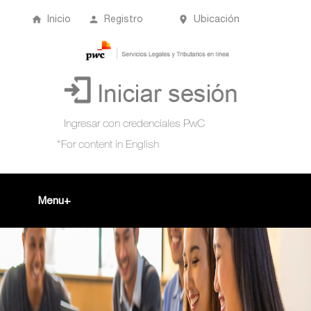
Inicio
Registro
Ubicación
Menu
Inicio
+
Acompañamiento Tributario Virtual
¿Qué es?
Perfil de usuario
Biblioteca Virtual