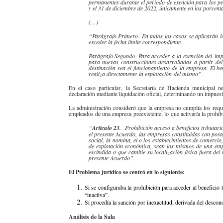
permanentes durante el período de exención para los p
y el 31 de diciembre de 2022, únicamente en los porcenta
(…)
“Parágrafo Primero. En todos los casos se aplicarán los 
exceder la fecha límite correspondiente.
Parágrafo Segundo. Para acceder a la exención del impue
para nuevas construcciones desarrolladas a partir de
destinación sea el funcionamiento de la empresa. El be
realiza directamente la explotación del mismo”.
En el caso particular, la Secretaría de Hacienda municipal n
declaración mediante liquidación oficial, determinando un impues
La administración consideró que la empresa no cumplía los requ
empleados de una empresa preexistente, lo que activaría la prohi
“
Artículo 23.
Prohibición acceso a beneficios tributari
el presente Acuerdo, las empresas constituidas con poste
social, la nomina, el o los establecimientos de comercio,
de explotación económica, sean los mismos de una empre
escindida o que cambie su localización física fuera del
presente Acuerdo”.
El Problema jurídico se centró en lo siguiente:
Si se configuraba la prohibición para acceder al beneficio t
“inactiva”.
Si procedía la sanción por inexactitud, derivada del desco
Análisis de la Sala