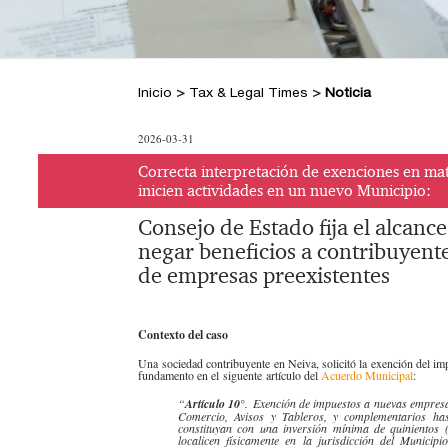
Inicio
>
Tax & Legal Times
>
Noticia
2026-03-31
Correcta interpretación de exenciones en ma
inicien actividades en un nuevo Municipio:
Consejo de Estado fija el alcance
negar beneficios a contribuyent
de empresas preexistentes
C
o
ntexto del caso
Una sociedad contribuyente en Neiva, solicitó la exención del im
fundamento en el siguente artículo del
Acuerdo Municipal
:
“
Artículo 10°
. Exención de impuestos a nuevas empresas
Comercio, Avisos y Tableros, y complementarios ha
constituyan con una inversión mínima de quinientos 
localicen físicamente en la jurisdicción del Munici