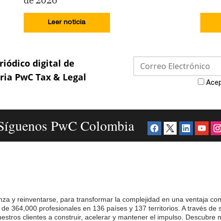
de 2026
Leer noticia
riódico digital de
aria PwC Tax & Legal
Acep
Síguenos PwC Colombia
za y reinventarse, para transformar la complejidad en una ventaja com
e 364,000 profesionales en 136 países y 137 territorios. A través de s
nuestros clientes a construir, acelerar y mantener el impulso. Descub