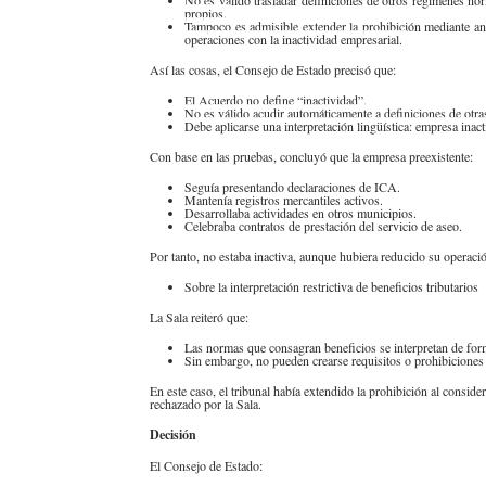
propios.
Ta
mpoco es admisible extender la prohibición mediante an
operaciones con la inactividad empresarial.
Así las cosas, el Consejo de Estado precisó que:
El Acuerdo no define “inactividad”.
No es válido acudir automáticamente a definiciones de ot
Debe aplicarse una interpretación lingüística: empresa inac
Con base en las pruebas, concluyó que la empresa preexistente:
Seguía presentando declaraciones de ICA.
Mantenía registros mercantiles activos.
Desarrollaba actividades en otros municipios.
Celebraba contratos de prestación del servicio de aseo.
Por tanto, no estaba inactiva, aunque hubiera reducido su operac
Sobre la interpretación restrictiva de beneficios tributarios
La Sala reiteró que:
Las normas que consagran beneficios se interpretan de form
Sin embargo, no pueden crearse requisitos o prohibicione
En este caso, el tribunal había extendido la prohibición al conside
rechazado por la Sala.
Decisión
El Consejo de Estado: