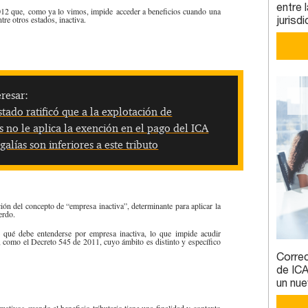
entre 
 2012 que, como ya lo vimos, impide acceder a beneficios cuando una
jurisd
tre otros estados, inactiva.
resar:
tado ratificó que a la explotación de
 no le aplica la exención en el pago del ICA
galías son inferiores a este tributo
ción del concepto de “empresa inactiva”, determinante para aplicar la
uerdo.
e qué debe entenderse por empresa inactiva, lo que impide acudir
, como el Decreto 545 de 2011, cuyo ámbito es distinto y específico
Correc
de ICA
un nue
mativos cuando el beneficio tributario tiene una finalidad y contexto