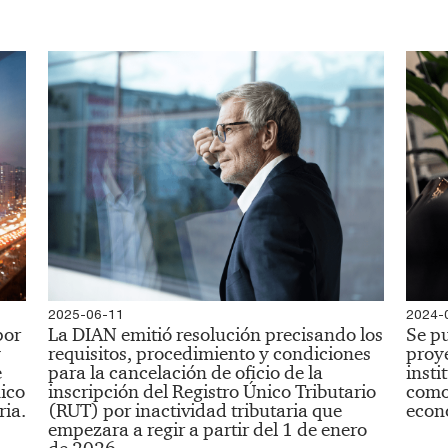
2025-06-11
2024-
por
La DIAN emitió resolución precisando los
Se pu
y
requisitos, procedimiento y condiciones
proye
e
para la cancelación de oficio de la
insti
nico
inscripción del Registro Único Tributario
como 
ia.​
(RUT) por inactividad tributaria que
econ
empezara a regir a partir del 1 de enero