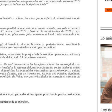
eríodos gravables comprendidos entre el primero de enero de 2013
jes que se indican en la siguiente tabla”
incentivos tributarios a los que se refiere el presente artículo sin
sto predial de que trata el presente articulo, este solo procederá
l 1° de enero de 2013 y hasta el 31 de diciembre de 2022 y cuya
neficia no plica para quien arrienda el local o bien inmueble y no
Lo más
egó el beneficio al contribuyente y, posteriormente, modificó la
to a cargo e imponiendo sanción por inexactitud.
isitos, especialmente porque habría asumido operaciones, activos y
bición del artículo 23 del mismo acuerdo.
os. No podrán acceder a los beneficios tributarios contemplados en
rioridad a la vigencia del presente Acuerdo, en las cuales el objeto
 el domicilio, los intangibles o los activos que conforman su unidad
sa disuelta, que se transforme, fusione, sea inactiva, liquidada,
 municipio de Neiva, con posterioridad a la entrada en vigencia del
ributario, en particular si la empresa preexistente podía considerarse
nocimiento de la exención.
Ley de