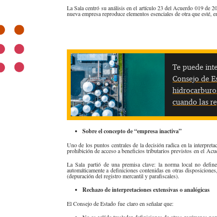
La Sala centró su análisis en el artículo 23 del Acuerdo 019 de
nueva empresa reproduce elementos esenciales de otra que esté, en
Te puede inte
Consejo de Es
hidrocarburos
cuando las re
Sobre el concepto de “empresa inactiva”
Uno de los puntos centrales de la decisión radica en la interpreta
prohibición de acceso a beneficios tributarios previstos en el Ac
La Sala partió de una premisa clave: la norma local no defin
automáticamente a definiciones contenidas en otras disposiciones
(depuración del registro mercantil y parafiscales).
Rechazo de interpretaciones extensivas o analógicas
El Consejo de Estado fue claro en señalar que:
No es válido trasladar definiciones de otros regímenes nor