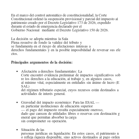
Especiales Reforma Tributaria
Doing Business in Colombia
2016
En el marco del control automático de constitucionalidad, la Corte
Constitucional ordenó la suspensión provisional y parcial del impuesto al
patrimonio creado por el Decreto Legislativo 173 de 2026, expedido
durante el estado de emergencia declarado por el
Gobierno Nacional mediante el Decreto Legislativo 150 de 2026.
La decisión se adopta mientras la Sala
Plena resuelve de fondo la validez del tributo y
se fundamenta en el riesgo de afectaciones intensas a
derechos fundamentales y en la posible imposibilidad de reversar sus efe
ctos.
Principales
argumentos
de la
decisión:
Afectación a derechos fundamentales:
La
Corte encontró evidencia preliminar de impactos significativos sob
re los derechos a la educación, al trabajo y, en algunos casos,
al mínimo vital, especialmente en entidades sin ánimo de lucro (E
SAL)
del régimen tributario especial, cuyos recursos están destinados a
actividades de interés general.
Gravedad del impacto económico:
Para las ESAL —
en particular instituciones de educación superior
— el pago del impuesto resulta especialmente oneroso,
dado que carecen de utilidades libres o reservas con destinación g
eneral que permitan absorber la carga
sin comprometer su operación.
Situación de las
personas jurídicas en liquidación:
En estos casos, el patrimonio n
o refleja riqueza disponible, sino activos destinados al pago orden