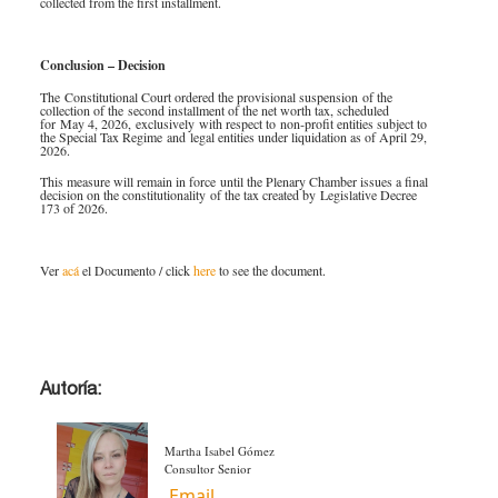
collected from the first installment.
Conclusion – Decision
The Constitutional Court ordered the provisional suspension of the
collection of the second installment of the net worth tax, scheduled
for May 4, 2026, exclusively with respect to non
‑
profit entities subject to
the Special Tax Regime and legal entities under liquidation as of April 29,
2026.
This measure will remain in force until the Plenary Chamber issues a final
decision on the constitutionality of the tax created by Legislative Decree
173 of 2026.​
Ver
acá ​
el Documento / click
here
to see the document.
Autoría:
Martha Isabel Gómez
Consultor Senior
Email