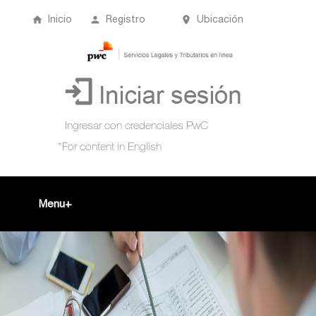
Inicio
Registro
Ubicación
Menu
Inicio
+
Acompañamiento Tributario Virtual
¿Qué es?
Perfil de usuario
Biblioteca Virtual