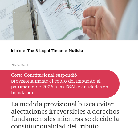
+
Hacer Pregunta
Doctrina DIAN
Posiciones Tributarias PwC
Jurisprudencia Corte Constitucional
+
Preguntas Frecuentes
Estatuto Tributario
Jurisprudencia Consejo de Estado
Comprar
Comprar
Convenios para evitar la doble
2026
+
imposición
Tax & Legal Times *
Textos oficiales de las normas
Home Tax & Legal Times
Años
Inicio
>
Tax & Legal Times
>
Noticia
Estatuto Contable
Personas naturales, Tributación
Anteriores
+
Servicios Legales y Tributario
internacional y Derecho laboral y
Instructivos
2024
Servicios legales
2026-05-01
Instructivo de
migratorio
2023
Servicios tributarios
activación
Impuestos Territoriales, Litigios,
Corte Constitucional suspendió
PwC Colombia
provisionalmente el cobro del impuesto al
Regimen SIMPLE
2022
Instructivo
patrimonio de 2026 a las ESAL y entidades en
Derecho corporativo, Comercio exterior,
liquidación :
consulta App
2021
Fusiones y adquisiciones
La medida provisional busca evitar
Instructivo
Impuesto sobre la renta, impuesto al
2020
afectaciones irreversibles a derechos
consulta Web
patrimonio y precios de la transferencia
2019
fundamentales mientras se decide la
IVA, Impuesto nacional al consumo GMF
constitucionalidad del tributo
y otros tributos
2018
Boletines /Newsletter /信息推送
2017