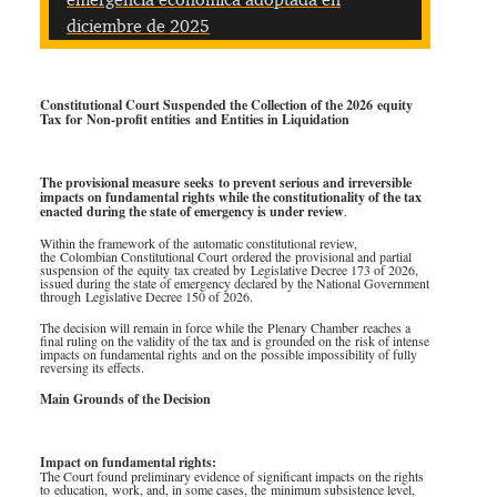
diciembre de 2025
Constitutional Court Suspended the Collection of the 2026 equity
Tax for Non
‑
profit entities
and Entities in Liquidation
The provisional measure seeks to prevent serious and irreversible
impacts on fundamental rights while the constitutionality of the tax
enacted during the state of emergency is under review
.
Within the framework of the automatic constitutional review,
the Colombian Constitutional Court ordered the provisional and partial
suspension of the equity tax created by Legislative Decree 173 of 2026,
issued during the state of emergency declared by the National Government
through Legislative Decree 150 of 2026.
The decision will remain in force while the Plenary Chamber reaches a
final ruling on the validity of the tax and is grounded on the risk of intense
impacts on fundamental rights and on the possible impossibility of fully
reversing its effects.
Main Grounds of the Decision
Impact on fundamental rights:
The Court found preliminary evidence of significant impacts on the rights
to education, work, and, in some cases, the minimum subsistence level,