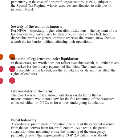
particularly in the case of non
‑
profit organizations (NPOs) subject to
the Special Tax Regime, whose resources are allocated to activities of
general interest.
Severity of the economic impact:
For NPOs—especially higher education institutions—the payment of the
tax was deemed particularly burdensome, as these entities lack freely
disposable profits or general
‑
purpose reserves that would allow them to
absorb the tax burden without affecting their operations.
Situation of legal entities under liquidation:
In these cases, net worth does not reflect available wealth, but rather assets
earmarked for the orderly payment of liabilities. The immediate
enforceability of the tax reduces the liquidation estate and may affect the
rights of creditors.
Irreversibility of the harm:
The Court warned that a subsequent decision declaring the tax
unconstitutional would not allow for the full restitution of the resources
collected, either for NPOs or for entities undergoing liquidation.
Fiscal balancing:
According to preliminary information, the bulk of the expected revenue
from the tax derives from for
‑
profit entities. As a result, the partial
suspension does not compromise the financing of the emergency,
particularly given that approximately COP 2.4 trillion was already