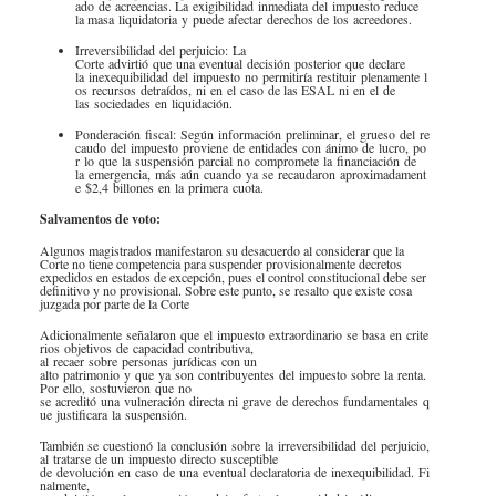
ado de acreencias. La exigibilidad inmediata del impuesto reduce
la masa liquidatoria y puede afectar derechos de los acreedores.
Irreversibilidad del perjuicio:
La
Corte advirtió que una eventual decisión posterior que declare
la inexequibilidad del impuesto no permitiría restituir plenamente l
os recursos detraídos, ni en el caso de las ESAL ni en el de
las sociedades en liquidación.
Ponderación fiscal:
Según información preliminar, el grueso del re
caudo del impuesto proviene de entidades con ánimo de lucro, po
r lo que la suspensión parcial no compromete la financiación de
la emergencia, más aún cuando ya se recaudaron aproximadament
e
$2,4 billones
en la primera cuota.
Salvamentos de voto:
Algunos magistrados manifestaron su desacuerdo al considerar que la
Corte no tiene competencia para suspender provisionalmente decretos
expedidos en estados de excepción, pues el control constitucional debe ser
definitivo y no provisional. Sobre este punto, se resalto que existe cosa
juzgada por parte de la Corte
Adicionalmente señalaron que el impuesto extraordinario se basa en crite
rios objetivos de capacidad contributiva,
al recaer sobre personas jurídicas con un
alto patrimonio y que ya son contribuyentes del impuesto sobre la renta.
Por ello, sostuvieron que no
se acreditó una vulneración directa ni grave de derechos fundamentales q
ue justificara la suspensión.
También se cuestionó la conclusión sobre la irreversibilidad del perjuicio,
al tratarse de un impuesto directo susceptible
de devolución en caso de una eventual declaratoria de inexequibilidad. Fi
nalmente,