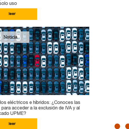
solo uso
leer
Noticia
los eléctricos e híbridos: ¿Conoces las
 para acceder a la exclusión de IVA y al
ficado UPME?
leer