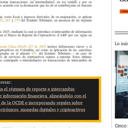
fectuar transacciones sin intermediarios; en ese sentido y por su
de acuerdo con la destinación que les dé el contribuyente en función
l, costo fiscal e ingresos derivados de su enajenación, se aplican
82​
,
267
y
279​
del Estatuto Tributario, en ausencia de un régimen
e 2025, mediante la cual se introduce el intercambio de información
la en el Marco de Reporte de Criptoactivos (CARF por sus siglas en
Lo más
ución Única DIAN 227 de 2025​
incluye definiciones claves y el
iptoactivos en Colombia, así como la aplicación de las sanciones
agradas en el artículo
651​
del Estatuto Tributario— en caso de
s de servicios de criptoactivos sujetos a re​portar. Estos últimos
o contraparte o intermediarios en transacciones de intercambio de
resar:
za el régimen de reporte e intercambio
 información financiera, alineándolo con el
 de la OCDE e incorporando regales sobre
ctrónicos, monedas digitales y criptoactivos
Cinco 