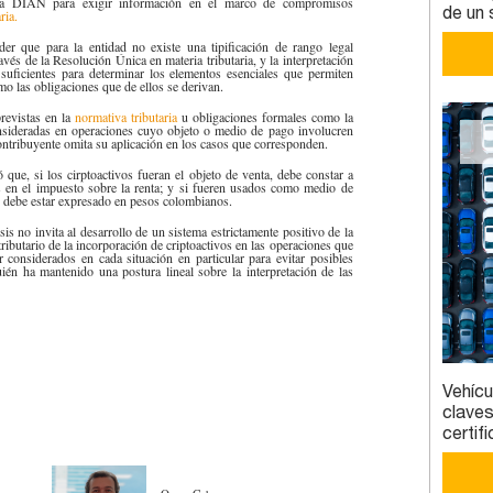
 la DIAN para exigir información en el marco de compromisos
de un 
ia.​
der que para la entidad no existe una tipificación de rango legal
avés de la Resolución Única en materia tributaria, y la interpretación
uficientes para determinar los elementos esenciales que permiten
como las obligaciones que de ellos se derivan.
revistas en la
normativa tributaria​
​u obligaciones formales como la
onsideradas en operaciones cuyo objeto o medio de pago involucren
 contribuyente omita su aplicación en los casos que corresponden.
ó que, si los cirptoactivos fueran el objeto de venta, debe constar a
es en el impuesto sobre la renta; y si fueren usados como medio de
or debe estar expresado en pesos colombianos.
sis no invita al desarrollo de un sistema estrictamente positivo de la
tributario de la incorporación de criptoactivos en las operaciones que
 considerados en cada situación en particular para evitar posibles
uién ha mantenido una postura lineal sobre la interpretación de las
Vehícu
claves
certi