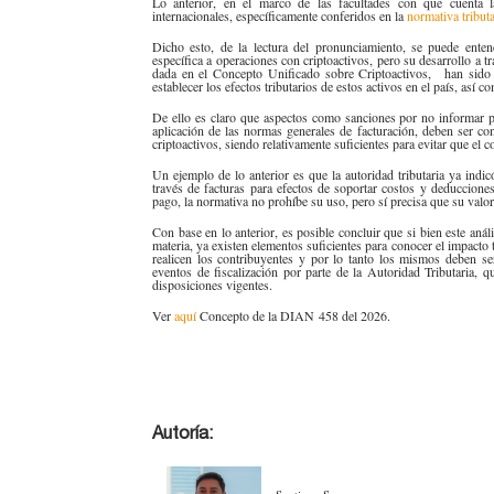
Lo anterior, en el marco de las facultades con que cuenta
internacionales, específicamente conferidos en la
normativa tributar
Dicho esto, de la lectura del pronunciamiento, se puede enten
específica a operaciones con criptoactivos, pero su desarrollo a tr
dada en el Concepto Unificado sobre Criptoactivos, han sido s
establecer los efectos tributarios de estos activos en el país, así 
De ello es claro que aspectos como sanciones por no informar p
aplicación de las normas generales de facturación, deben ser c
criptoactivos, siendo relativamente suficientes para evitar que el
Un ejemplo de lo anterior es que la autoridad tributaria ya indic
través de facturas para efectos de soportar costos y deduccion
pago, la normativa no prohíbe su uso, pero sí precisa que su val
Con base en lo anterior, es posible concluir que si bien este análi
materia, ya existen elementos suficientes para conocer el impacto 
realicen los contribuyentes y por lo tanto los mismos deben ser
eventos de fiscalización por parte de la Autoridad Tributaria, q
disposiciones vigentes.
Ver
aquí​
Concepto de la DIAN ​458 del 2026.
Autoría: