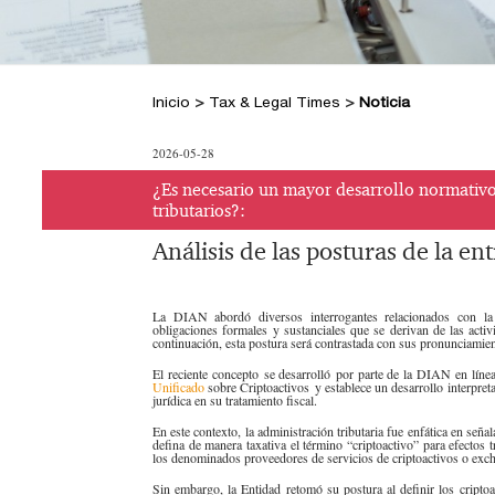
Inicio
>
Tax & Legal Times
>
Noticia
2026-05-28
¿Es necesario un mayor desarrollo normativo s
tributarios?:
Análisis de las posturas de la en
La DIAN abordó diversos interrogantes relacionados con la t
obligaciones formales y sustanciales que se derivan de las act
continuación, esta postura será contrastada con sus pronunciamient
El reciente concepto se desarrolló por parte de la DIAN en línea 
Unificado
sobre Criptoactivos
y establece un desarrollo interpreta
jurídica en su tratamiento fiscal.
En este contexto, la administ​ración tributaria fue enfática en se
defina​ de manera taxativa el término “criptoactivo” para efectos 
los denominados proveedores de servicios de criptoactivos o
exc
Sin embargo, la Entidad retomó su postura al definir los cripto