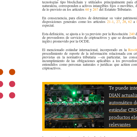
tecnologías tipo blockchain y utilizados principalmente para e
naturaleza, corresponden a activos intangibles fijos o movibles, 
de lo previsto en los
artículos
60
y
267
del Estatuto Tributario.
En consecuencia, para efectos de determinar su valor patrimonia
disposiciones generales como los artículos
21-1​
,
27​
,
28​
,
62​
a
especial.
Esta definición, se ajusta a lo ya previsto por la Resolución
240
d
de proveedores de servicios de criptoactivos y que se desarrol
inglés) prom​​​ovido por la OCDE.
El mencionado estándar inter​nacional​, inco​rporado en la
Resol
procedimiento de reporte de la información relacionada con cr
previstas en la normativa tributaria —en particular, las cons
incumplimiento de las obligaciones aplicables a los proveedore
entendidos como personas naturales o jurídicas que actúen com
criptoactivos.
Te puede inte
DIAN actuali
automático de
estándar CRS
productos ele
relevantes