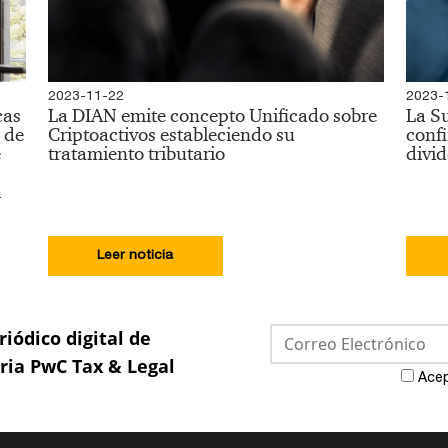
2023-11-22
2023-
cas
La DIAN emite concepto Unificado sobre
La S
 de
Criptoactivos estableciendo su
confi
e
tratamiento tributario
divid
l
Leer noticia
riódico digital de
aria PwC Tax & Legal
Acep