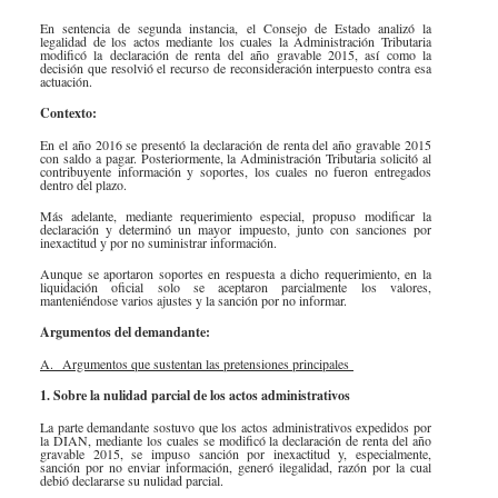
Especiales Reforma Tributaria
En sentencia de segunda instancia, el Consejo de Estado analizó la
Doing Business in Colombia
2016
legalidad de los actos mediante los cuales la Administración Tributaria
modificó la declaración de renta del año gravable 2015, así como la
decisión que resolvió el recurso de reconsideración interpuesto contra esa
actuación.
Contexto:
En el año 2016 se presentó la declaración de renta del año gravable 2015
con saldo a pagar. Posteriormente, la Administración Tributaria solicitó al
contribuyente información y soportes, los cuales no fueron entregados
dentro del plazo.
Más adelante, mediante requerimiento especial, propuso modificar la
declaración y determinó un mayor impuesto, junto con sanciones por
inexactitud y por no suministrar información.
Aunque se aportaron sopo​​​rtes en respuesta a dicho requerimiento, en la
liquidación oficial solo se aceptaron parcialmente los valores,
manteniéndose varios ajustes y la sanción por no informar.
Argumentos del demandante:
A. Argumentos que sustentan las pretensiones principales
1. Sobre la nulidad parcial de los actos administrativos
La parte demandante sostuvo que los actos administrativos expedidos por
la DIAN, mediante los cuales se modificó la declaración de renta del año
gravable 2015, se impuso sanción por inexactitud y, especialmente,
sanción por no enviar información, generó ilegalidad, razón por la cual
debió declararse su nulidad parcial.