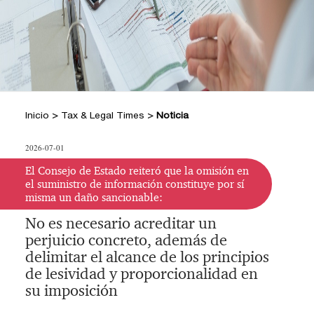
+
Hacer Pregunta
Doctrina DIAN
Posiciones Tributarias PwC
Jurisprudencia Corte Constitucional
+
Preguntas Frecuentes
Estatuto Tributario
Jurisprudencia Consejo de Estado
Comprar
Comprar
Convenios para evitar la doble
2026
+
imposición
Tax & Legal Times *
Textos oficiales de las normas
Home Tax & Legal Times
Años
Inicio
>
Tax & Legal Times
>
Noticia
Estatuto Contable
Personas naturales, Tributación
Anteriores
+
Servicios Legales y Tributario
internacional y Derecho laboral y
Instructivos
2024
Servicios legales
2026-07-01
Instructivo de
migratorio
2023
Servicios tributarios
activación
Impuestos Territoriales, Litigios,
El Consejo de Estado reiteró que la omisión en
PwC Colombia
el suministro de información constituye por sí
Regimen SIMPLE
2022
Instructivo
misma un daño sancionable:
Derecho corporativo, Comercio exterior,
consulta App
2021
Fusiones y adquisiciones
No es necesario acreditar un
Instructivo
Impuesto sobre la renta, impuesto al
perjuicio concreto, además de
2020
consulta Web
patrimonio y precios de la transferencia
delimitar el alcance de los principios
2019
IVA, Impuesto nacional al consumo GMF
de lesividad y proporcionalidad en
y otros tributos
su imposición
2018
Boletines /Newsletter /信息推送
2017