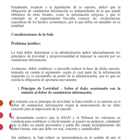
Finalmente, respecto a la liquidación de la sanción, indicó que la
obligación de suministrar información es independiente de la que pueda
obtenerse de otras fuentes, como la​
información exógena, y que lo
solicitado en el requerimiento buscaba conocer las circunstancias
específicas de los hechos económicos, por lo que debía ser atendido en su
totalidad.
Consideracione​s de la Sala
Problema jurídico:
La Sala debió determinar si la administración aplicó adecuadamente los
principios de lesividad y proporcionalidad al imponer la sanción por no
suministrar información.
Asimismo, debió​​​​​​​​ establecer si procedía reducir la base de dicha sanción,
teniendo en cuenta el argumento según el cual parte de la información
requerida ya se encontraba en poder de la administración, por lo que no
existía la obligación de aportarla nuevamente.
Principio de Lesividad - Sobre el daño ocasionado con la
omisión al deber de suministrar información.
En relación con el principio de lesividad, la Sala estudió si la omisión en el
deber de suministrar información exigía la demostración de un daño
concreto para la imposición de la sanción.
El demandante sostuvo que la DIAN y el Tribunal no valoraron su
conducta para establecer si efectivamente se generó un perjuicio, señalando
que el daño no puede presumirse a partir del simple incumplimiento del
deber formal, sino que debe ser real, concreto y cuantificable.
Sin embargo, la Sala reiteró su jurisprudencia en el sentido de que el