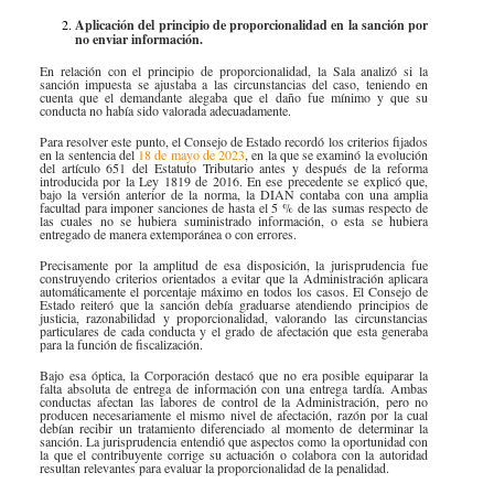
Aplicación del principio de proporcionalidad en la sanción por
no enviar información.
En relación con el principio de proporcionalidad, la Sala analizó si la
sanción impuesta se ajustaba a las circunstancias del caso, teniendo en
cuenta que el demandante alegaba que el daño fue mínimo y que su
conducta no había sido valorada adecuadamente.
Para resolver este punto, el Consejo de Estado recordó los criterios fijados
en la sentencia del
18 de mayo de 2023​
, en la que se examinó la evolución
del artículo 651 del Estatuto Tributario antes y después de la reforma
introducida por la Ley 1819 de 2016. En ese precedente se expl​icó que,
bajo la versión anterior de la norma, la DIAN contaba con una amplia
facultad para imponer sanciones de hasta el 5 % de las sumas respecto de
las cuales no se hubiera suministrado información, o esta se hubiera
entregado de manera extemporánea o con errores.
Precisamente por la amplitud de esa disposición, la jurisprudencia fue
construyendo criterios orientados a evitar que la Administración aplicara
automáticamente el porcentaje máximo en todos los casos. El Consejo de
Estado reiteró que la sanción debía graduarse atendiendo principios de
justicia, razonabilidad y proporcionalidad, valorando las circunstancias
particulares de cada conducta y el grado de afectación que esta generaba
para la función de fiscalización.
Bajo esa óptica, la Corporación destacó que no era posible equiparar la
falta absoluta de entrega de información con una entrega tardía. Ambas
conductas afectan las labores de control de la Administración, pero no
producen necesariamente el mismo nivel de afectación, razón por la cual
debían recibir un tratamiento diferenciado al momento de determinar la
sanción. La jurisprudencia entendió que aspectos como la oportunidad con
la que el contribuyente corrige su actuación o colabora con la autoridad
resultan relevantes para evaluar la proporcionalidad de la penalidad.