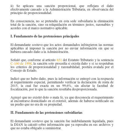
ii) Se aplicara una sanción proporcional, que reflejara el daño
efectivamente causado a la Administración Tributaria, en observancia del
principio de proporcionalidad.
En consecuencia, no se pretendía en esta sede subsidiaria la eliminación
total de la sanción, sino su reliquidación en términos justos, razonables y
acordes con el marco normativo aplicable.
I. Fundamento de las pretensiones principales
El demandante sostuvo que los actos demandados infringieron las normas
aplicables al imponer la sanción por no enviar información sin que se
hubiera ​​​​causado daño a la Administración.
Señaló que, conforme al artículo
651​
del Estatuto Tributario y la sentencia
C-160 de 1998​
, la sanción solo procedía si existía daño y si se respetaban
los criterios de proporcionalidad y razonabilidad, postura avalada por el
Consejo de Estado.
Indicó que no hubo daño, pues la información se entregó con la respuesta
al requerimiento especial, permitiendo verificar la declaración de renta de
2015, la cual fue exacta en un 99,6%, sin afectar la facultad de
fiscalización, por lo que la sanción resultaba desproporcionada.
Agregó que no existió dolo o mala fe, ya que desconocía el requerimiento
al encontrarse domiciliado en el exterior, además de haberse notificado en
un predio que no era de su propiedad.
II. Fundamento de las pretensiones subsidiarias
El demandante sostuvo que la sanción fue indebidamente liquidada, pues
la DIAN la calculó sobre información que ya reposaba en sus archivos y
que no estaba obligado a suministrar.