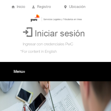
Inicio
Registro
Ubicación
Menu
Inicio
+
Acompañamiento Tributario Virtual
¿Qué es?
Perfil de usuario
Biblioteca Virtual