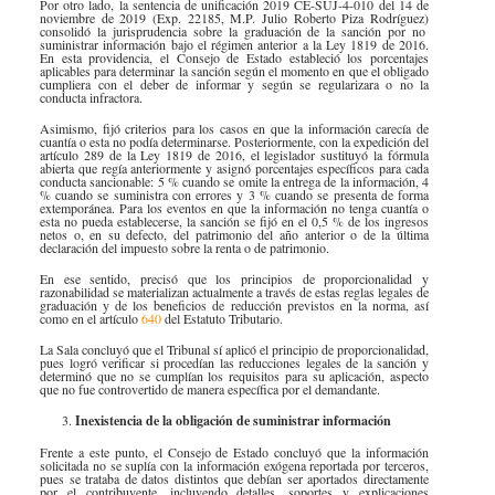
Por otro lado, l
a
sentencia de unificación 2019 CE-SUJ-4-010 del 14 de
noviembre de 2019 (Exp. 22185, M.P. Julio Roberto Piza Rodríguez)
consolidó la jurisprudencia sobre la graduación de la sanción por no
suministrar información bajo el régimen anterior a la Ley 1819 de 2016.
En esta providencia, el Consejo de Estado estableció los porcentajes
aplicables para determinar la sanción según el momento en que el obligado
cumpliera con el deber de informar y según se regularizara o no la
conducta infractora.
Asimismo, fijó criterios para los casos en que la información carecía de
cuantía o esta no podía determinarse. Posteriormente, con la expedición del
artículo 289 de la Ley 1819 de 2016, el legislador sustituyó la fórmula
abierta que regía anteriormente y asignó porcentajes específicos para cada
conducta sancionable: 5 % cuando se omite la entrega de la información, 4
% cuando se suministra con errores y 3 % cuando se presenta de forma
extemporánea. Para los eventos en que la información no tenga cuantía o
esta no pueda establecerse, la sanción se fijó en el 0,5 % de los ingresos
netos o, en su defecto, del patrimonio del año anterior o de la última
declaración del impuesto sobre la renta o de patrimonio.
​
En ese sentido, precisó que los principios de proporcionalidad y
razonabilidad se materializan actualmente a través de estas reglas legales de
graduación y de los beneficios de reducción previstos en la norma, así
como en el artículo
640​
del Estatuto Tributario.
La Sala concluyó que el Tribunal sí aplicó el principio de proporcionalidad,
pues logró verificar si procedían las reducciones legales de la sanción y
determinó que no se cumplían los requisitos para su aplicación, aspecto
que no fue controvertido de manera específica por el demandante.
Inexistencia de la obligación de suministrar información
Frente a este punto, el Consejo de Estado concluyó que la información
solicitada no se suplía con la información exógena reportada por terceros,
pues se trataba de datos distintos que debían ser aportados directamente
por el contribuyente, incluyendo detalles, soportes y explicaciones