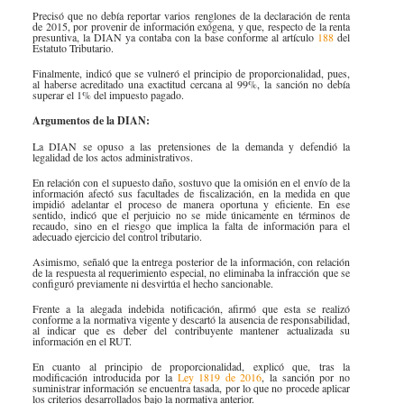
Precisó que no debía reportar varios renglones de la declaración de renta
de 2015, por provenir de información exógena, y que, respecto de la renta
presuntiva, la DIAN ya contaba con la base conforme al artículo
188​
del
Estatuto Tributario.
Finalmente, indicó que se vulneró el principio de proporcionalidad, pues,
al haberse acreditado una exactitud cercana al 99%, la sanción no debía
superar el 1% del impuesto pagado.
​
Argumentos de la DIAN:
La DIAN se opuso a las pretensiones de la demanda y defendió la
legalidad de los actos administrativos.
En relación con el supuesto daño, sostuvo que la omisión en el envío de la
información afectó sus facultades de fiscalización, en la medida en que
impidió adelantar el proceso de manera oportuna y eficiente. En ese
sentido, indicó que el perjuicio no se mide únicamente en términos de
recaudo, sino en el riesgo que implica la falta de información para el
adecuado ejercicio del control tributario.
Asimismo, señaló que la entrega posterior de la información, con relación
de la respuesta al requerimiento especial, no eliminaba la infracción que se
configuró previamente ni desvirtúa el hecho sancionable.
Frente a la alegada indebida notificación, afirmó que esta se realizó
conforme a la normativa vigente y descartó la ausencia de responsabilidad,
al indicar que es deber del contribuyente mantener actualizada su
información en el RUT.
En cuanto al principio de proporcionalidad, explicó que, tras la
modificación introducida por la
Ley 1819 de 2016​
, la sanción por no
suministrar información se encuentra tasada, por lo que no procede aplicar
los criterios desarrollados bajo la normativa anterior.