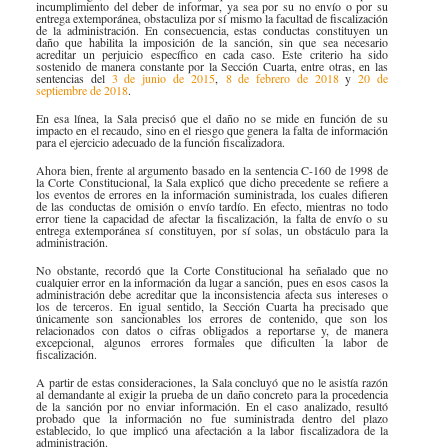
incumplimiento del deber de informar, ya sea por su no envío o por su
entrega extemporánea, obstaculiza por sí mismo la facultad de fiscalización
de la administración. En consecuencia, estas conductas constituyen un
daño que habilita la imposición de la sanción, sin que sea necesario
acreditar un perjuicio específico en cada caso. Este criterio ha sido
sostenido de manera constante por la Sección Cuarta, entre otras, en las
sentencias del
3 de junio de 2015​
,
8 de febrero de 2018​
y
20 de
septiembre de 2018
.
​
En esa línea, la Sala precisó que el daño no se mide en función de su
impacto en el recaudo, sino en el riesgo que genera la falta de información
para el ejercicio adecuado de la función fiscalizadora.
Ahora bien, frente al argumento basado en la sentencia C-160 de 1998 de
la Corte Constitucional, la Sala explicó que dicho precedente se refiere a
los eventos de errores en la información suministrada, los cuales difieren
de las conductas de omisión o envío tardío. En efecto, mientras no todo
error tiene la capacidad de afectar la fiscalización, la falta de envío o su
entrega extemporánea sí constituyen, por sí solas, un obstáculo para la
administración.
No obstante, recordó que la Corte Constitucional ha señalado que no
cualquier error en la información da lugar a sanción, pues en esos casos la
administración debe acreditar que la inconsistencia afecta sus intereses o
los de terceros. En igual sentido, la Sección Cuarta ha precisado que
únicamente son sancionables los errores de contenido, que son los
relacionados con datos o cifras obligados a reportarse y, de manera
excepcional, algunos errores formales que dificulten la labor de
fiscalización.
A partir de estas consideraciones, la Sala concluyó que no le asistía razón
al demandante al exigir la prueba de un daño concreto para la procedencia
de la sanción por no enviar información. En el caso analizado, resultó
probado que la información no fue suministrada dentro del plazo
establecido, lo que implicó una afectación a la labor fiscalizadora de la
administración.