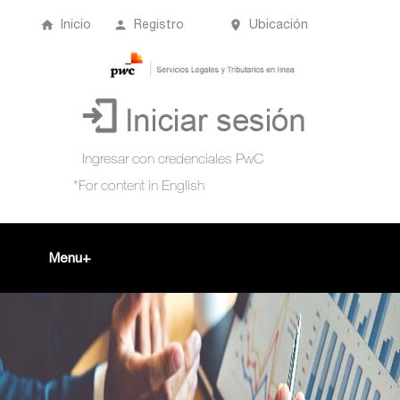
Inicio
Registro
Ubicación
Menu
Inicio
+
Acompañamiento Tributario Virtual
¿Qué es?
Perfil de usuario
Biblioteca Virtual