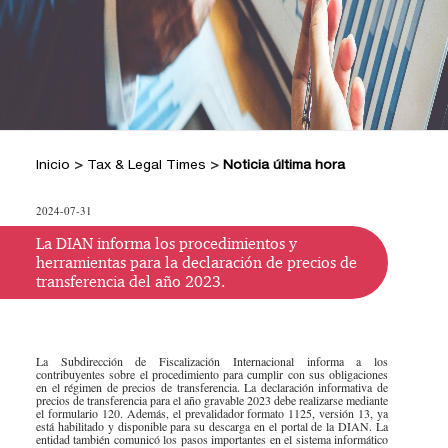
+
Hacer Pregunta
Doctrina DIAN
Posiciones Tributarias PwC
Jurisprudencia Corte Constitucional
+
Preguntas Frecuentes
Estatuto Tributario
Jurisprudencia Consejo de Estado
Comprar
Comprar
Convenios para evitar la doble
2026
+
imposición
Tax & Legal Times *
Textos oficiales de las normas
Home Tax & Legal Times
Años
Inicio
>
Tax & Legal Times
>
Noticia última hora
Estatuto Contable
Personas naturales, Tributación
Anteriores
+
Servicios Legales y Tributario
internacional y Derecho laboral y
Instructivos
2024
Servicios legales
2024-07-31
Instructivo de
migratorio
2023
Servicios tributarios
activación
Impuestos Territoriales, Litigios,
La DIAN informa los procedimientos y
PwC Colombia
herramientas para la declaración de precios de
Regimen SIMPLE
2022
Instructivo
transferencia del año 2023.
Derecho corporativo, Comercio exterior,
consulta App
2021
Fusiones y adquisiciones
Instructivo
Impuesto sobre la renta, impuesto al
2020
consulta Web
patrimonio y precios de la transferencia
La Subdirección de Fiscalización Internacional informa a los
contribuyentes sobre el procedimiento para cumplir con sus obligaciones
2019
IVA, Impuesto nacional al consumo GMF
en el régimen de precios de transferencia. La declaración informativa de
precios de transferencia para el año gravable 2023 debe realizarse mediante
y otros tributos
2018
el formulario 120. Además, el prevalidador formato 1125, versión 13, ya
está habilitado y disponible para su descarga en el portal de la DIAN. La
Boletines /Newsletter /信息推送
entidad también comunicó los pasos importantes en el sistema informático
2017