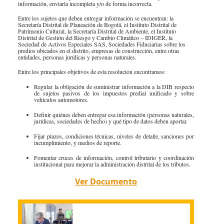
información, enviarla incompleta y/o de forma incorrecta.
Especiales Reforma Tributaria
Doing Business in Colombia
2016
Entre los sujetos que deben entregar información se encuentran: la
Secretaría Distrital de Planeación de Bogotá, el Instituto Distrital de
Patrimonio Cultural, la Secretaría Distrital de Ambiente, el Instituto
Distrital de Gestión del Riesgo y Cambio Climático – IDIGER, la
Sociedad de Activos Especiales SAS, Sociedades Fiduciarias sobre los
predios ubicados en el distrito, empresas de construcción, entre otras
entidades, personas jurídicas y personas naturales.
​​
Entre los principales objetivos de esta resolucion encontramos:
​Regular la obligación de suministrar información a la DIB respecto
de sujetos pasivos de los impuestos predial unificado y sobre
vehículos automotores.
Definir quiénes deben entregar esa información (personas naturales,
jurídicas, sociedades de hecho) y qué tipo de datos deben aportar.
Fijar plazos, condiciones técnicas, niveles de detalle, sanciones por
incumplimiento, y medios de reporte.
Fomentar cruces de información, control tributario y coordinación
institucional para mejorar la administración distrital de los tributos.
Ver Documento