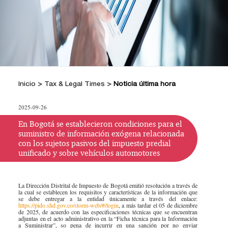
+
Hacer Pregunta
Doctrina DIAN
Posiciones Tributarias PwC
Jurisprudencia Corte Constitucional
+
Preguntas Frecuentes
Estatuto Tributario
Jurisprudencia Consejo de Estado
Comprar
Comprar
Convenios para evitar la doble
2026
+
imposición
Tax & Legal Times *
Textos oficiales de las normas
Home Tax & Legal Times
Años
Inicio
>
Tax & Legal Times
>
Noticia última hora
Estatuto Contable
Personas naturales, Tributación
Anteriores
+
Servicios Legales y Tributario
internacional y Derecho laboral y
Instructivos
2024
Servicios legales
2025-09-26
Instructivo de
migratorio
2023
Servicios tributarios
activación
Impuestos Territoriales, Litigios,
En Bogotá se establecieron condiciones para el
PwC Colombia
suministro de información exógena relacionada
Regimen SIMPLE
2022
Instructivo
con los sujetos pasivos del impuesto predial
Derecho corporativo, Comercio exterior,
unificado y sobre vehículos automotores
consulta App
2021
Fusiones y adquisiciones
Instructivo
Impuesto sobre la renta, impuesto al
2020
consulta Web
patrimonio y precios de la transferencia
La Dirección Distrital de Impuesto de Bogotá emitió resolución a través de
2019
la cual se establecen los requisitos y características de la información que
IVA, Impuesto nacional al consumo GMF
se debe entregar a la entidad únicamente a través del enlace:
https://pido.shd.gov.co/storm-web/#/login
, a más tardar el 05 de diciembre
y otros tributos
2018
de 2025, de acuerdo con las especificaciones técnicas que se encuentran
adjuntas en el acto administrativo en la “Ficha técnica para la Información
Boletines /Newsletter /信息推送
a Suministrar”, so pena de incurrir en una sanción por no enviar
2017