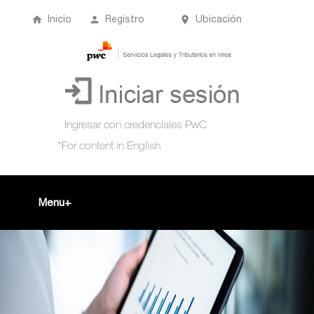
Inicio
Registro
Ubicación
Menu
Inicio
+
Acompañamiento Tributario Virtual
¿Qué es?
Perfil de usuario
Biblioteca Virtual