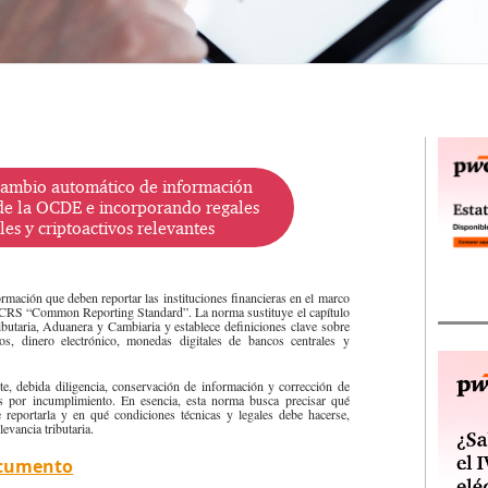
rcambio automático de información
 de la OCDE e incorporando regales
es y criptoactivos relevantes
ormación que deben reportar las instituciones financieras en el marco
ar CRS “Common Reporting Standard”. La norma sustituye el capítulo
ributaria, Aduanera y Cambiaria y establece definiciones clave sobre
ieros, dinero electrónico, monedas digitales de bancos centrales y
te, debida diligencia, conservación de información y corrección de
as por incumplimiento. En esencia, esta norma busca precisar qué
e reportarla y en qué condiciones técnicas y legales debe hacerse,
levancia tributaria.
ocumento