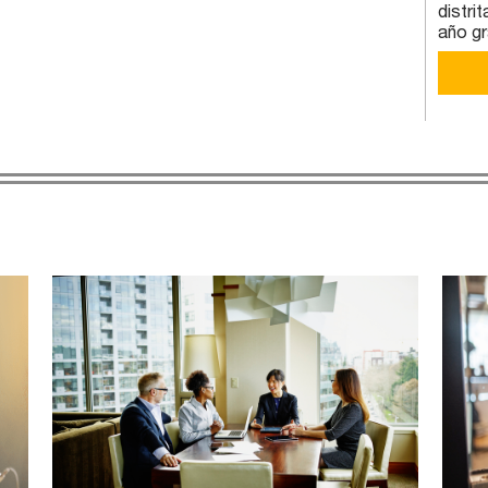
distri
año g