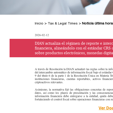
Inicio
>
Tax & Legal Times
>
Noticia última hora
2026-02-12
DIAN actualiza el régimen de reporte e inte
financiera, alineándolo con el estándar CRS
sobre productos electrónicos, monedas digital
​A través de Resolución la DIAN actualizó las reglas sobre la inf
del intercambio automático de información fiscal bajo el estánd
9 del título 6 de la parte 1 de la Resolución Única en Materia T
instituciones financieras, cuentas reportables, activos financ
criptoactivos relevantes.
Asimismo, la normativa fijó las obligaciones concretas de repor
datos, así como los plazos de presentación y las consecuenci
información financiera debe entregarse a la entidad, quién deb
fortaleciendo el control fiscal sobre operaciones financieras con re
Ver D