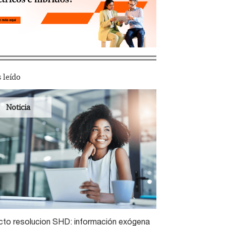
 leído
Noticia
cto resolucion SHD: información exógena