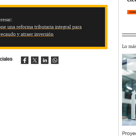
resar:
ne una reforma tributaria integral para
 recaudo y atraer inversión
Lo más
ciales
Proye