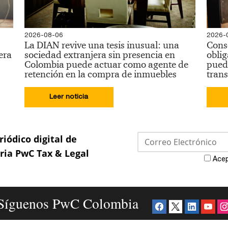
2026-08-06
2026-
La DIAN revive una tesis inusual: una
Conse
era
sociedad extranjera sin presencia en
oblig
Colombia puede actuar como agente de
pued
retención en la compra de inmuebles
trans
Leer noticia
riódico digital de
aria PwC Tax & Legal
Acep
Síguenos PwC Colombia