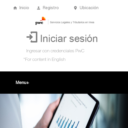
Inicio
Registro
Ubicación
Menu
Inicio
+
Acompañamiento Tributario Virtual
¿Qué es?
Perfil de usuario
Biblioteca Virtual