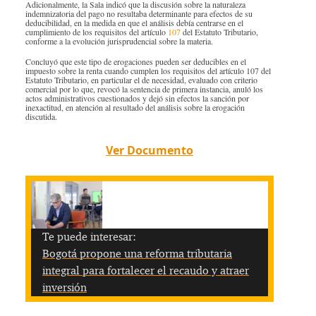
Adicionalmente, la Sala indicó que la discusión sobre la naturaleza
indemnizatoria del pago no resultaba determinante para efectos de su
deducibilidad, en la medida en que el análisis debía centrarse en el
cumplimiento de los requisitos del artículo
107
del Estatuto Tributario,
conforme a la evolución jurisprudencial sobre la materia.
Concluyó que este tipo de erogaciones pueden ser deducibles en el
impuesto sobre la renta cuando cumplen los requisitos del artículo 107 del
Estatuto Tributario, en particular el de necesidad, evaluado con criterio
comercial por lo que, revocó la sentencia de primera instancia, anuló los
actos administrativos cuestionados y dejó sin efectos la sanción por
inexactitud, en atención al resultado del análisis sobre la erogación
discutida.
Ver Documento
Te puede interesar:
Bogotá propone una reforma tributaria
integral para fortalecer el recaudo y atraer
inversión