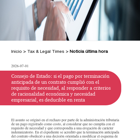
+
Hacer Pregunta
Doctrina DIAN
Posiciones Tributarias PwC
Jurisprudencia Corte Constitucional
+
Preguntas Frecuentes
Estatuto Tributario
Jurisprudencia Consejo de Estado
Comprar
Comprar
Convenios para evitar la doble
2026
+
imposición
Tax & Legal Times *
Textos oficiales de las normas
Home Tax & Legal Times
Años
Inicio
>
Tax & Legal Times
>
Noticia última hora
Estatuto Contable
Personas naturales, Tributación
Anteriores
+
Servicios Legales y Tributario
internacional y Derecho laboral y
Instructivos
2024
Servicios legales
2026-07-01
Instructivo de
migratorio
2023
Servicios tributarios
activación
Impuestos Territoriales, Litigios,
Consejo de Estado: si el pago por terminación
PwC Colombia
anticipada de un contrato cumplió con el
Regimen SIMPLE
2022
Instructivo
requisito de necesidad, al responder a criterios
Derecho corporativo, Comercio exterior,
de racionalidad económica y necesidad
consulta App
2021
Fusiones y adquisiciones
empresarial, es deducible en renta
Instructivo
Impuesto sobre la renta, impuesto al
2020
consulta Web
patrimonio y precios de la transferencia
2019
El asunto se originó en el rechazo por parte de la administración tributaria
IVA, Impuesto nacional al consumo GMF
de un pago registrado como costo, al considerar que no cumplía con el
y otros tributos
requisito de necesidad y que correspondía a una erogación de carácter
2018
indemnizatorio. En el expediente se acreditó que la terminación anticipada
Boletines /Newsletter /信息推送
del contrato obedeció a una decisión orientada a modificar el esquema de
2017
operación, con el propósito de asumir directamente determinadas