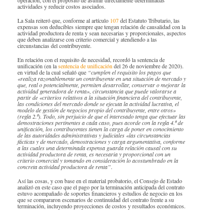
Especiales Reforma Tributaria
actividades y reducir costos asociados. ​
Doing Business in Colombia
2016
La Sala reiteró que, conforme al artículo
107
del Estatuto Tributario, las
expensas son deducibles siempre que tengan relación de causalidad con la
actividad productora de renta y sean necesarias y proporcionales, aspectos
que deben analizarse con criterio comercial y atendiendo a las
circunstancias del contribuyente.
En relación con el requisito de necesidad, recordó la sentencia de
unificación (en la
sentencia de unificación ​
del 26 de noviembre de 2020).
en virtud de la cual señaló que
“cumplen el requisito los pagos que
«realiza razonablemente un contribuyente en una situación de mercado y
que, real o potencialmente, permiten desarrollar, conservar o mejorar la
actividad generadora de renta», circunstancia que puede valorarse a
partir de «criterios relativos a la situación financiera del contribuyente,
las condiciones del mercado donde se ejecuta la actividad lucrativa, el
modelo de gestión de negocios propio del contribuyente, entre otros»
(regla 2.ª). Todo, sin perjuicio de que el interesado tenga que efectuar las
demostraciones pertinentes a cada caso, pues acorde con la regla 4.ª de
unificación, los contribuyentes tienen la carga de poner en conocimiento
de las autoridades administrativas y judiciales «las circunstancias
fácticas y de mercado, demostraciones y carga argumentativa, conforme
a las cuales una determinada expensa guarda relación causal con su
actividad productora de renta, es necesaria y proporcional con un
criterio comercial y tomando en consideración lo acostumbrado en la
concreta actividad productora de renta”
.
Así las cosas, y con base en el material probatorio, el Consejo de Estado
analizó en este caso que el pago por la terminación anticipada del contrato
estuvo acompañado de soportes financieros y estudios de negocio en los
que se compararon escenarios de continuidad del contrato frente a su
terminación, incluyendo proyecciones de costos y resultados económicos.