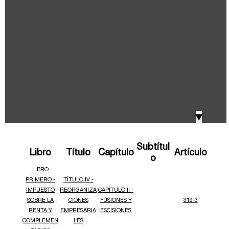
IVA, Impuesto nacional al consumo GMF y otros
2018
tributos
Boletines /Newsletter /信息推送
2017
Especiales Reforma Tributaria
2016
Doing Business in Colombia
▼