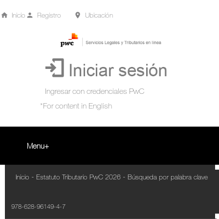
Inicio
Registro
Ubicación
Menu
Inicio
-
-
Inicio
Estatuto Tributario PwC 2026
Búsqueda por palabra clave
+
Acompañamiento Tributario Virtual
978-628-96149-4-7
¿Qué es?