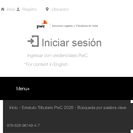
Inicio
Registro
Ubicación
Menu
Inicio
-
-
Inicio
Estatuto Tributario PwC 2026
Búsqueda por palabra clave
+
Acompañamiento Tributario Virtual
978-628-96149-4-7
¿Qué es?