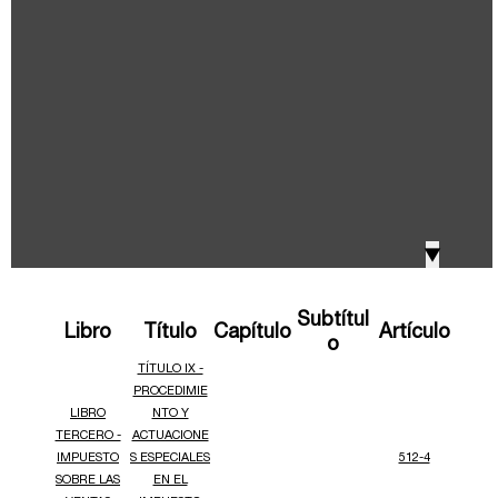
IVA, Impuesto nacional al consumo GMF y otros
2018
tributos
Boletines /Newsletter /信息推送
2017
Especiales Reforma Tributaria
2016
Doing Business in Colombia
▼