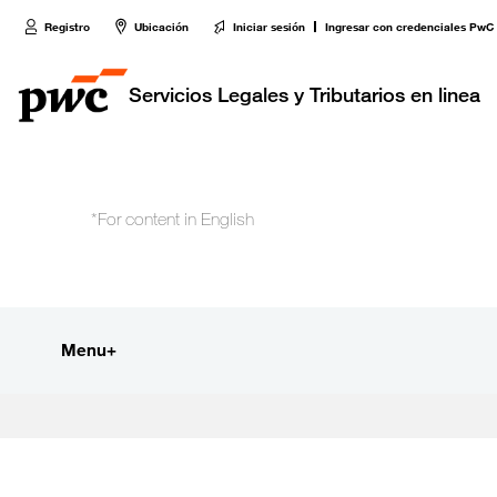
Registro
Ubicación
Iniciar sesión
Ingresar con credenciales PwC
Servicios Legales y Tributarios en linea
Menu
Inicio
+
Acompañamiento Tributario Virtual
¿Qué es?
Perfil de usuario