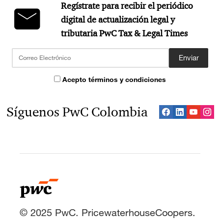
Regístrate para recibir el periódico
Carrito Compras
digital de actualización legal y
tributaria PwC Tax & Legal Times
Nombre del
Precio $
producto
Enviar
Mini descripción
-
1
+
Acepto términos y condiciones
Precio:
$
Síguenos PwC Colombia
¡Ups!
Al parecer no tienes productos en tu carrito. Añade
productos y aparecerán aquí.
Comprar
© 2025 PwC. PricewaterhouseCoopers.