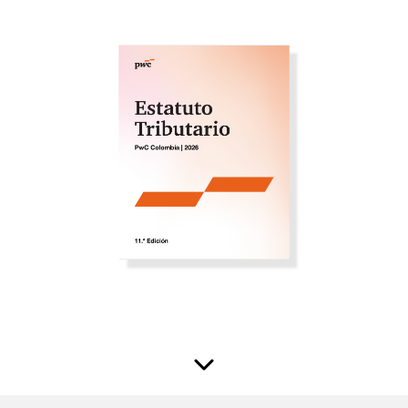
+
Hacer Pregunta
Biblioteca Virtual
Posiciones Tributarias PwC
Doctrina DIAN
Preguntas Frecuentes
Jurisprudencia Corte Constitucional
+
Comprar
Jurisprudencia Consejo de Estado
Estatuto Tributario
Convenios para evitar la doble imposición
Comprar
Textos oficiales de las normas
2026
+
Estatuto Contable
Tax & Legal Times *
Años Anteriores
Home Tax & Legal Times
2024
Instructivos
Personas naturales, Tributación internacional y
+
Instructivo de
Derecho laboral y migratorio
Servicios Legales y Tributario
2023
activación
Impuestos Territoriales, Litigios, Regimen
Servicios legales
SIMPLE
Servicios tributarios
2022
Instructivo consulta
Derecho corporativo, Comercio exterior, Fusiones
PwC Colombia
App
2021
y adquisiciones
Impuesto sobre la renta, impuesto al patrimonio y
Instructivo consulta
2020
precios de la transferencia
Web
IVA, Impuesto nacional al consumo GMF y otros
2019
tributos
2018
Tax & Legal Clip
Boletines /Newsletter /信息推送
2017
Especiales Reforma Tributaria
2016