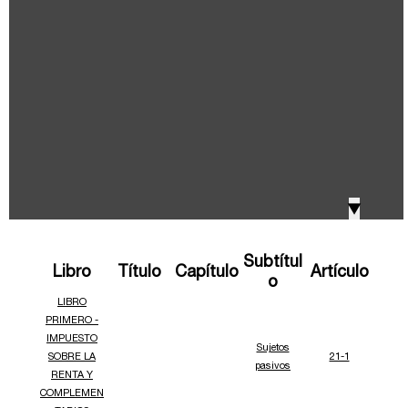
IVA, Impuesto nacional al consumo GMF y otros
2018
tributos
Boletines /Newsletter /信息推送
2017
Especiales Reforma Tributaria
2016
Doing Business in Colombia
▼