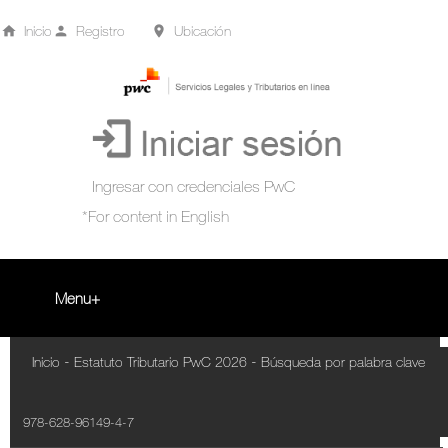
Inicio
Registro
Ubicación
Menu
Inicio
-
-
Inicio
Estatuto Tributario PwC 2026
Búsqueda por palabra clave
+
Acompañamiento Tributario Virtual
978-628-96149-4-7
¿Qué es?